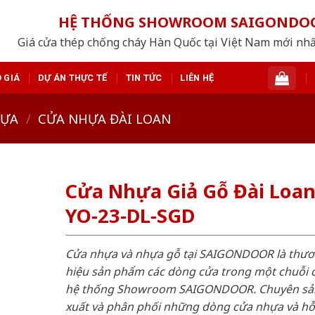
HỆ THỐNG SHOWROOM SAIGONDO
Giá cửa thép chống cháy Hàn Quốc tại Việt Nam mới nh
 GIÁ
DỰ ÁN THỰC TẾ
TIN TỨC
LIÊN HỆ
HỰA
/
CỬA NHỰA ĐÀI LOAN
Cửa Nhựa Giả Gỗ Đài Loa
YO-23-DL-SGD
Cửa nhựa và nhựa gỗ tại SAIGONDOOR là thư
hiệu sản phẩm các dòng cửa trong một chuỗi 
hệ thống Showroom SAIGONDOOR. Chuyên sả
xuất và phân phối những dòng cửa nhựa và h