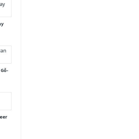
ay
 Gỗ-
eer