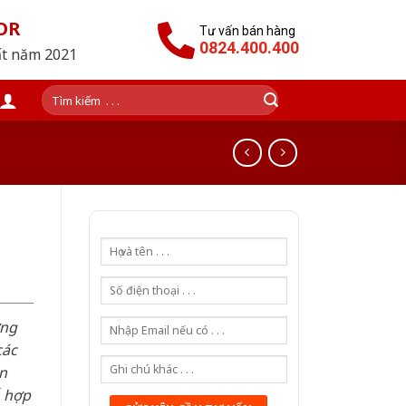
OR
Tư vấn bán hàng
0824.400.400
ất năm 2021
Tìm
kiếm:
n
ơng
các
n
ỗ hợp