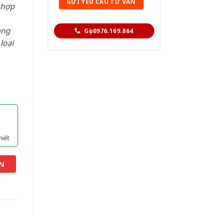
 hợp
àng
Gọi 0976.169.864
loại
hiết
N