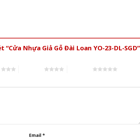
xét “Cửa Nhựa Giả Gỗ Đài Loan YO-23-DL-SGD”
s
4 of 5 stars
5 of 5 stars
Email
*