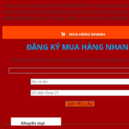
Cửa nhựa và nhựa gỗ tại SAIGONDOOR là thương hiệu s
xuất và phân phối những dòng cửa nhựa và hỗ hợp nhựa ch
SAIGONDOOR còn có những chính sách bán hàng ƯU ĐÃI CAO
MUA HÀNG NHANH
ĐĂNG KÝ MUA HÀNG NHAN
Chúng tôi sẽ liên lạc lại với quý khách trong thời gian
Khuyến mại