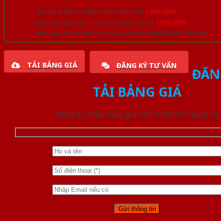
Quà tặng đồ nội thất trang trí lên đến
1.000.000đ
Giảm trực tiếp khi mua đơn hàng lớn hơn
3.000.000đ
Nhiều ưu đãi lớn khi đăng ký tài khoản thành viên thân thiết
TẢI BẢNG GIÁ
ĐĂNG KÝ TƯ VẤN
ĐĂN
TẢI BẢNG GIÁ
Đăng ký nhận báo giá mới nhất từ chúng tôi