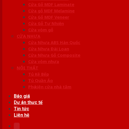
Cửa Gỗ MDF Laminate
Cửa gỗ MDF Melamine
Cửa Gỗ MDF Veneer
Cửa Gỗ Tự Nhiên
Cửa vòm gỗ
CỬA NHỰA
Cửa Nhựa ABS Hàn Quốc
Cửa Nhựa Đài Loan
Cửa Nhựa Gỗ Composite
Cửa vòm nhựa
NỘI THẤT
Tủ Kệ Bếp
Tủ Quần Áo
Phụ kiện cửa nhà tắm
Báo giá
Dự án thực tế
Tin tức
Liên hệ