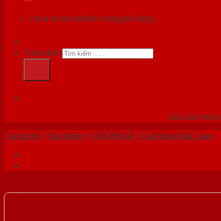
Chưa có sản phẩm trong giỏ hàng.
Tìm kiếm:
HỆ
Giá cửa thép 
Trang chủ
/
Sản phẩm
/
CỬA NHỰA
/
Cửa Nhựa Đài Loan