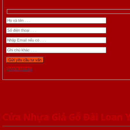
Gọi 0976.169.864
Cửa Nhựa Giả Gỗ Đài Loan 