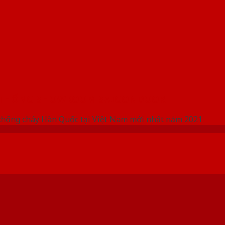
 THỐNG SHOWROOM SAIGONDOOR
chống cháy Hàn Quốc tại Việt Nam mới nhất năm 2021