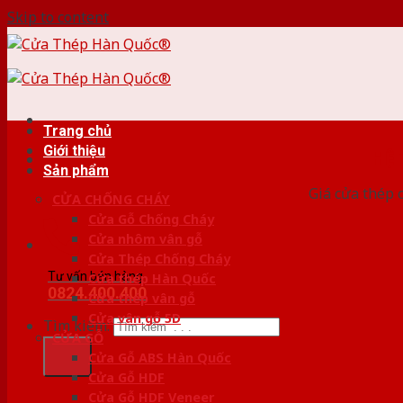
Skip to content
Trang chủ
Giới thiệu
HỆ
Sản phẩm
Giá cửa thép 
CỬA CHỐNG CHÁY
Cửa Gỗ Chống Cháy
Cửa nhôm vân gỗ
Cửa Thép Chống Cháy
Tư vấn bán hàng
Cửa thép Hàn Quốc
0824.400.400
Cửa thép vân gỗ
Cửa vân gỗ 5D
Tìm kiếm:
CỬA GỖ
Cửa Gỗ ABS Hàn Quốc
Cửa Gỗ HDF
Cửa Gỗ HDF Veneer