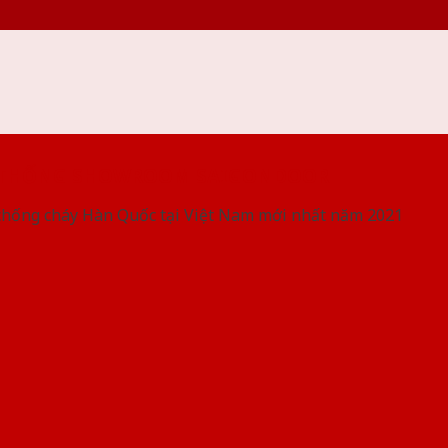
 THỐNG SHOWROOM SAIGONDOOR
chống cháy Hàn Quốc tại Việt Nam mới nhất năm 2021