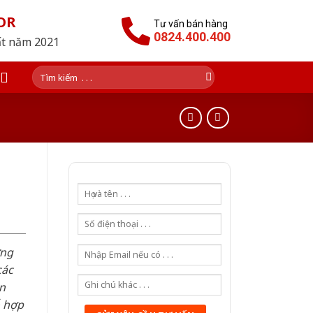
OR
Tư vấn bán hàng
0824.400.400
ất năm 2021
Tìm
kiếm:
ơng
các
n
ỗ hợp