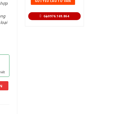
 hợp
àng
Gọi 0976.169.864
loại
hiết
N