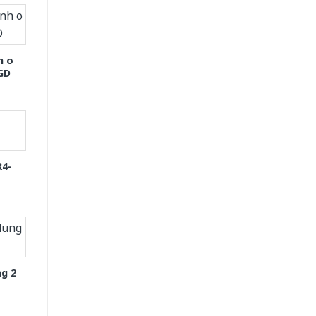
h o
GD
R4-
g 2