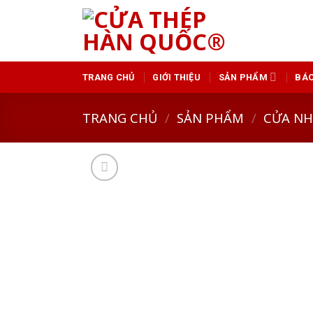
Skip
to
content
TRANG CHỦ
GIỚI THIỆU
SẢN PHẨM
BÁO
TRANG CHỦ
/
SẢN PHẨM
/
CỬA N