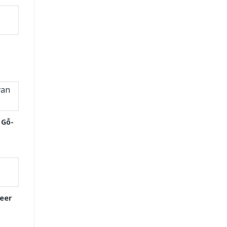
 Gỗ-
eer