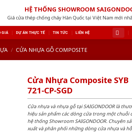
HỆ THỐNG SHOWROOM SAIGONDO
Giá cửa thép chống cháy Hàn Quốc tại Việt Nam mới nh
 GIÁ
DỰ ÁN THỰC TẾ
TIN TỨC
LIÊN HỆ
HỰA
/
CỬA NHỰA GỖ COMPOSITE
Cửa Nhựa Composite SYB
721-CP-SGD
Cửa nhựa và nhựa gỗ tại SAIGONDOOR là thư
hiệu sản phẩm các dòng cửa trong một chuỗi 
hệ thống Showroom SAIGONDOOR. Chuyên sả
xuất và phân phối những dòng cửa nhựa và h