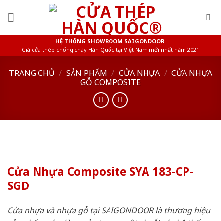
Skip
to
content
HỆ THỐNG SHOWROOM SAIGONDOOR
Giá cửa thép chống cháy Hàn Quốc tại Việt Nam mới nhất năm 2021
TRANG CHỦ
/
SẢN PHẨM
/
CỬA NHỰA
/
CỬA NHỰA
GỖ COMPOSITE
Cửa Nhựa Composite SYA 183-CP-
SGD
Cửa nhựa và nhựa gỗ tại SAIGONDOOR là thương hiệu