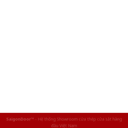
SaigonDoor™
- Hệ thống Showroom cửa thép cửa sắt hàng
đầu Việt Nam