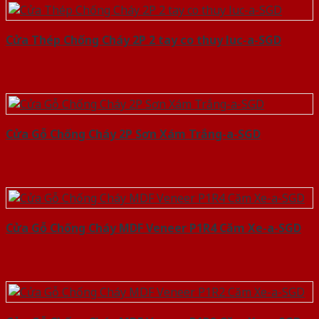
Cửa Thép Chống Cháy 2P 2 tay co thuy luc-a-SGD
Cửa Gỗ Chống Cháy 2P Sơn Xám Trắng-a-SGD
Cửa Gỗ Chống Cháy MDF Veneer P1R4 Căm Xe-a-SGD