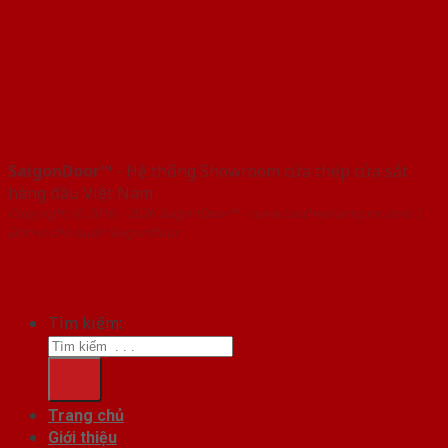
SaigonDoor™
- Hệ thống Showroom cửa thép cửa sắt
hàng đầu Việt Nam
Copyright ⓒ 2016 – 2026 SaigonDoor™ - www.cuathephanquoc.com |
Đơn vị chủ quản SaigonDoor
Tìm kiếm:
Trang chủ
Giới thiệu