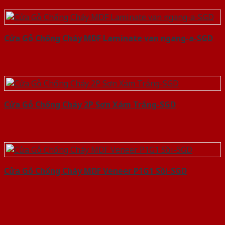
Cửa Gỗ Chống Cháy MDF Laminate van ngang-a-SGD
Cửa Gỗ Chống Cháy 2P Sơn Xám Trắng-SGD
Cửa Gỗ Chống Cháy MDF Veneer P1G1 Sồi-SGD