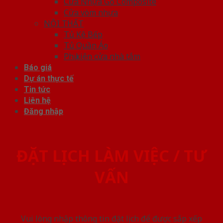
Cửa Nhựa Gỗ Composite
Cửa vòm nhựa
NỘI THẤT
Tủ Kệ Bếp
Tủ Quần Áo
Phụ kiện cửa nhà tắm
Báo giá
Dự án thực tế
Tin tức
Liên hệ
Đăng nhập
ĐẶT LỊCH LÀM VIỆC / TƯ
VẤN
Vui lòng nhập thông tin đặt lịch để được sắp xếp