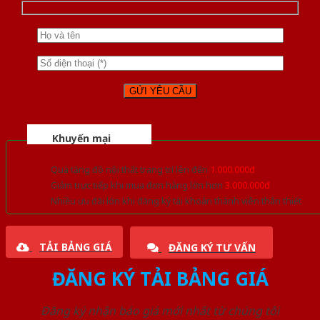
Khuyến mại
Quà tặng đồ nội thất trang trí lên đến
1.000.000đ
Giảm trực tiếp khi mua đơn hàng lớn hơn
3.000.000đ
Nhiều ưu đãi lớn khi đăng ký tài khoản thành viên thân thiết
TẢI BẢNG GIÁ
ĐĂNG KÝ TƯ VẤN
ĐĂNG KÝ TẢI BẢNG GIÁ
Đăng ký nhận báo giá mới nhất từ chúng tôi