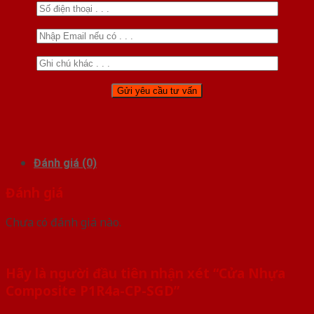
Đánh giá (0)
Đánh giá
Chưa có đánh giá nào.
Hãy là người đầu tiên nhận xét “Cửa Nhựa
Composite P1R4a-CP-SGD”