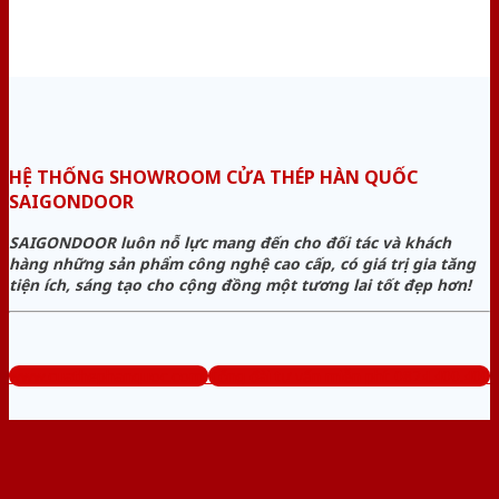
HỆ THỐNG SHOWROOM CỬA THÉP HÀN QUỐC
SAIGONDOOR
SAIGONDOOR luôn nỗ lực mang đến cho đối tác và khách
hàng những sản phẩm công nghệ cao cấp, có giá trị gia tăng
tiện ích, sáng tạo cho cộng đồng một tương lai tốt đẹp hơn!
www.cuathephanquoc.com
Tổng đài tư vấn miễn phí: 0824.400.400