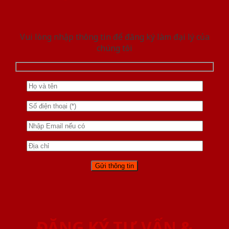
Vui lòng nhập thông tin để đăng ký làm đại lý của
chúng tôi
ĐĂNG KÝ TƯ VẤN &