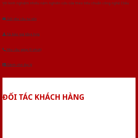
Với kinh nghiệm nhiêu năm nghiên cứu cửa theo tiêu chuẩn công nghệ Châu
Âu.Chúng tôi tự tin là nhà sản xuất & cung cấp hàng đầu tại Việt Nam!
Gửi yêu cầu tư vấn
Tải báo giá tổng hợp
Yêu cầu gọi lại (3 phút)
Dành cho đại lý
ĐỐI TÁC KHÁCH HÀNG