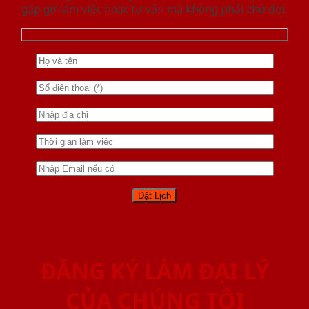
gặp gỡ làm việc hoăc tư vấn mà không phải chờ đợi.
ĐĂNG KÝ LÀM ĐẠI LÝ
CỦA CHÚNG TÔI