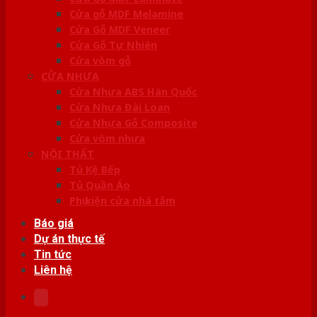
Cửa gỗ MDF Melamine
Cửa Gỗ MDF Veneer
Cửa Gỗ Tự Nhiên
Cửa vòm gỗ
CỬA NHỰA
Cửa Nhựa ABS Hàn Quốc
Cửa Nhựa Đài Loan
Cửa Nhựa Gỗ Composite
Cửa vòm nhựa
NỘI THẤT
Tủ Kệ Bếp
Tủ Quần Áo
Phụ kiện cửa nhà tắm
Báo giá
Dự án thực tế
Tin tức
Liên hệ