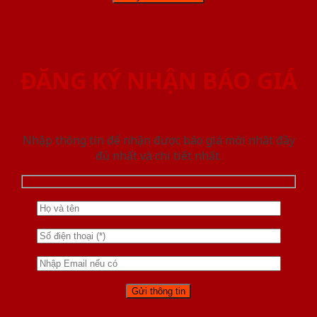
ĐĂNG KÝ NHẬN BÁO GIÁ
Nhập thông tin để nhận được báo giá mới nhât đầy
đủ nhất và chi tiết nhất.