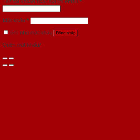
Tên tài khoản hoặc địa chỉ email
*
Mật khẩu
*
Ghi nhớ mật khẩu
Đăng nhập
Quên mật khẩu?