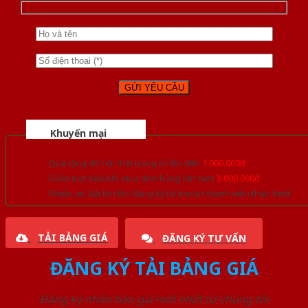
Khuyến mại
Quà tặng đồ nội thất trang trí lên đến
1.000.000đ
Giảm trực tiếp khi mua đơn hàng lớn hơn
3.000.000đ
Nhiều ưu đãi lớn khi đăng ký tài khoản thành viên thân thiết
TẢI BẢNG GIÁ
ĐĂNG KÝ TƯ VẤN
ĐĂNG KÝ TẢI BẢNG GIÁ
Đăng ký nhận báo giá mới nhất từ chúng tôi