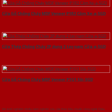
Cửa Gỗ Chống Cháy MDF Veneer P1R2 Căm Xe-a-SGD
Cửa Thép Chống Cháy 2P dung 2 tay nam Cửa-a-SGD
Cửa Gỗ Chống Cháy MDF Veneer P1G1 Sồi-SGD
Với kinh nghiệm nhiêu năm nghiên cứu cửa theo tiêu chuẩn công nghệ Châu