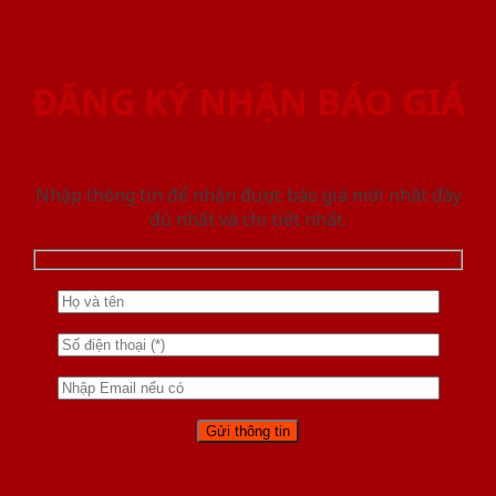
ĐĂNG KÝ NHẬN BÁO GIÁ
Nhập thông tin để nhận được báo giá mới nhât đầy
đủ nhất và chi tiết nhất.