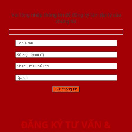
Vui lòng nhập thông tin để đăng ký làm đại lý của
chúng tôi
ĐĂNG KÝ TƯ VẤN &