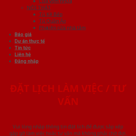
Cửa vòm nhựa
NỘI THẤT
Tủ Kệ Bếp
Tủ Quần Áo
Phụ kiện cửa nhà tắm
Báo giá
Dự án thực tế
Tin tức
Liên hệ
Đăng nhập
ĐẶT LỊCH LÀM VIỆC / TƯ
VẤN
Vui lòng nhập thông tin đặt lịch để được sắp xếp
gặp gỡ làm việc hoăc tư vấn mà không phải chờ đợi.