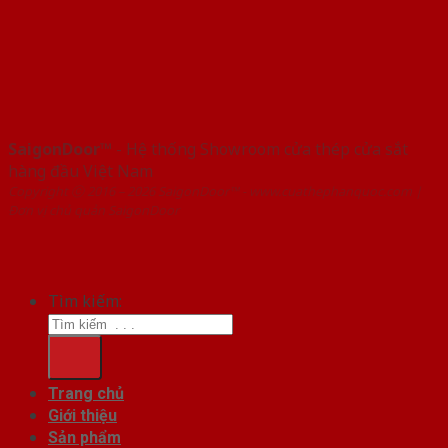
SaigonDoor™
- Hệ thống Showroom cửa thép cửa sắt
hàng đầu Việt Nam
Copyright ⓒ 2016 – 2026 SaigonDoor™ - www.cuathephanquoc.com |
Đơn vị chủ quản SaigonDoor
Tìm kiếm:
Trang chủ
Giới thiệu
Sản phẩm