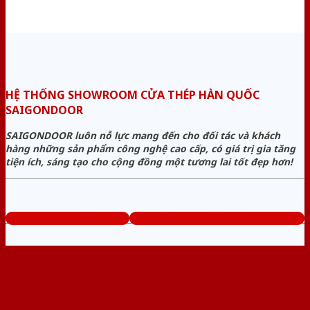
HỆ THỐNG SHOWROOM CỬA THÉP HÀN QUỐC
SAIGONDOOR
SAIGONDOOR luôn nỗ lực mang đến cho đối tác và khách
hàng những sản phẩm công nghệ cao cấp, có giá trị gia tăng
tiện ích, sáng tạo cho cộng đồng một tương lai tốt đẹp hơn!
www.cuathephanquoc.com
Tổng đài tư vấn miễn phí: 0824.400.400