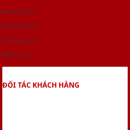
Âu.Chúng tôi tự tin là nhà sản xuất & cung cấp hàng đầu tại Việt Nam!
Gửi yêu cầu tư vấn
Tải báo giá tổng hợp
Yêu cầu gọi lại (3 phút)
Dành cho đại lý
ĐỐI TÁC KHÁCH HÀNG