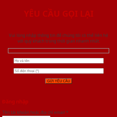
YÊU CẦU GỌI LẠI
Vui lòng nhập thông tin để chúng tôi có thể liên hệ
với quý khách trong thời gian nhanh nhất.
Đăng nhập
Tên tài khoản hoặc địa chỉ email
*