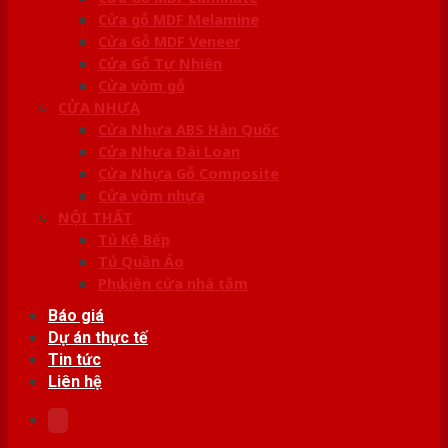
Cửa gỗ MDF Melamine
Cửa Gỗ MDF Veneer
Cửa Gỗ Tự Nhiên
Cửa vòm gỗ
CỬA NHỰA
Cửa Nhựa ABS Hàn Quốc
Cửa Nhựa Đài Loan
Cửa Nhựa Gỗ Composite
Cửa vòm nhựa
NỘI THẤT
Tủ Kệ Bếp
Tủ Quần Áo
Phụ kiện cửa nhà tắm
Báo giá
Dự án thực tế
Tin tức
Liên hệ