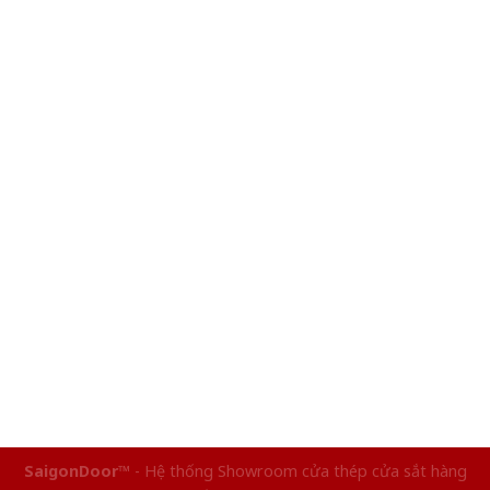
SaigonDoor™
- Hệ thống Showroom cửa thép cửa sắt hàng