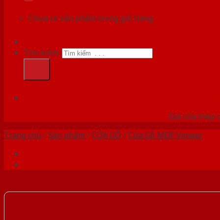
Chưa có sản phẩm trong giỏ hàng.
Tìm kiếm:
HỆ
Giá cửa thép 
Trang chủ
/
Sản phẩm
/
CỬA GỖ
/
Cửa Gỗ MDF Veneer