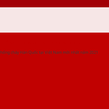
 THỐNG SHOWROOM SAIGONDOOR
chống cháy Hàn Quốc tại Việt Nam mới nhất năm 2021