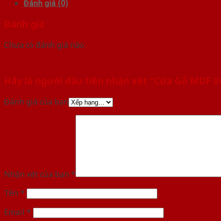
Đánh giá (0)
Đánh giá
Chưa có đánh giá nào.
Hãy là người đầu tiên nhận xét “Cửa Gỗ MDF 
Đánh giá của bạn
Nhận xét của bạn
*
Tên
*
Email
*