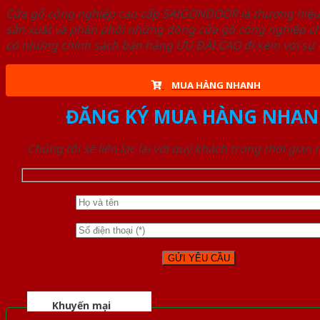
Cửa gỗ công nghiệp cao cấp SAIGONDOOR là thương hiệ
sản xuất và phân phối những dòng cửa gỗ công nghiệp ch
có những chính sách bán hàng ƯU ĐÃI CAO đi kèm với sự đ
MUA HÀNG NHANH
ĐĂNG KÝ MUA HÀNG NHAN
Chúng tôi sẽ liên lạc lại với quý khách trong thời gian
Khuyến mại