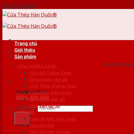
Skip to content
Trang chủ
Giới thiệu
HỆ
Sản phẩm
Giá cửa thép 
CỬA CHỐNG CHÁY
Cửa Gỗ Chống Cháy
Cửa nhôm vân gỗ
Cửa Thép Chống Cháy
Tư vấn bán hàng
Cửa thép Hàn Quốc
0824.400.400
Cửa thép vân gỗ
Cửa vân gỗ 5D
Tìm kiếm:
CỬA GỖ
Cửa Gỗ ABS Hàn Quốc
Cửa Gỗ HDF
Cửa Gỗ HDF Veneer