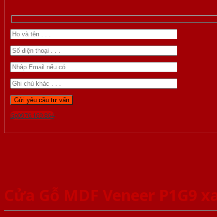
Gọi 0976.169.864
Cửa Gỗ MDF Veneer P1G9 xa