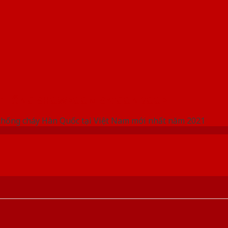
 THỐNG SHOWROOM SAIGONDOOR
chống cháy Hàn Quốc tại Việt Nam mới nhất năm 2021