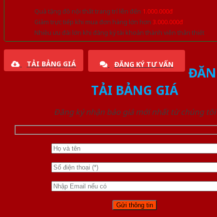
Quà tặng đồ nội thất trang trí lên đến
1.000.000đ
Giảm trực tiếp khi mua đơn hàng lớn hơn
3.000.000đ
Nhiều ưu đãi lớn khi đăng ký tài khoản thành viên thân thiết
TẢI BẢNG GIÁ
ĐĂNG KÝ TƯ VẤN
ĐĂN
TẢI BẢNG GIÁ
Đăng ký nhận báo giá mới nhất từ chúng tôi