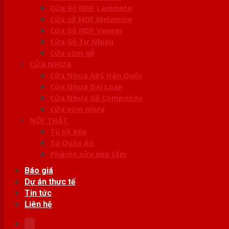
Cửa Gỗ MDF Laminate
Cửa gỗ MDF Melamine
Cửa Gỗ MDF Veneer
Cửa Gỗ Tự Nhiên
Cửa vòm gỗ
CỬA NHỰA
Cửa Nhựa ABS Hàn Quốc
Cửa Nhựa Đài Loan
Cửa Nhựa Gỗ Composite
Cửa vòm nhựa
NỘI THẤT
Tủ Kệ Bếp
Tủ Quần Áo
Phụ kiện cửa nhà tắm
Báo giá
Dự án thực tế
Tin tức
Liên hệ