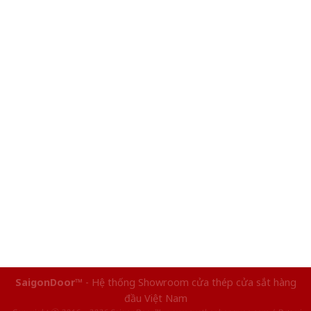
SaigonDoor™
- Hệ thống Showroom cửa thép cửa sắt hàng
đầu Việt Nam