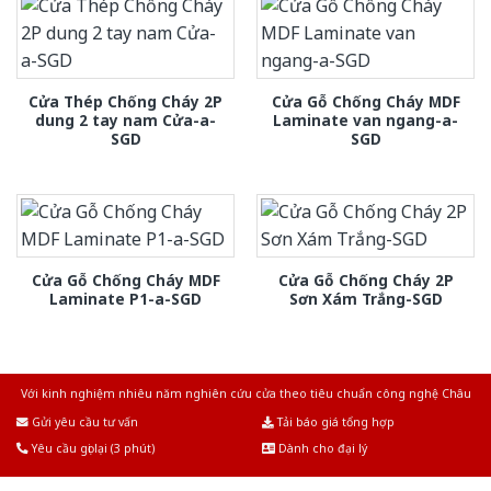
Cửa Thép Chống Cháy 2P
Cửa Gỗ Chống Cháy MDF
dung 2 tay nam Cửa-a-
Laminate van ngang-a-
SGD
SGD
Cửa Gỗ Chống Cháy MDF
Cửa Gỗ Chống Cháy 2P
Laminate P1-a-SGD
Sơn Xám Trắng-SGD
Với kinh nghiệm nhiêu năm nghiên cứu cửa theo tiêu chuẩn công nghệ Châu
Âu.Chúng tôi tự tin là nhà sản xuất & cung cấp hàng đầu tại Việt Nam!
Gửi yêu cầu tư vấn
Tải báo giá tổng hợp
Yêu cầu gọi lại (3 phút)
Dành cho đại lý