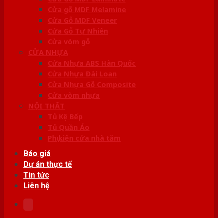
Cửa gỗ MDF Melamine
Cửa Gỗ MDF Veneer
Cửa Gỗ Tự Nhiên
Cửa vòm gỗ
CỬA NHỰA
Cửa Nhựa ABS Hàn Quốc
Cửa Nhựa Đài Loan
Cửa Nhựa Gỗ Composite
Cửa vòm nhựa
NỘI THẤT
Tủ Kệ Bếp
Tủ Quần Áo
Phụ kiện cửa nhà tắm
Báo giá
Dự án thực tế
Tin tức
Liên hệ