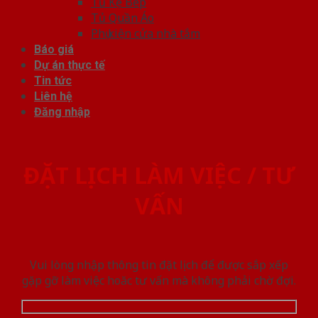
Tủ Kệ Bếp
Tủ Quần Áo
Phụ kiện cửa nhà tắm
Báo giá
Dự án thực tế
Tin tức
Liên hệ
Đăng nhập
ĐẶT LỊCH LÀM VIỆC / TƯ
VẤN
Vui lòng nhập thông tin đặt lịch để được sắp xếp
gặp gỡ làm việc hoăc tư vấn mà không phải chờ đợi.