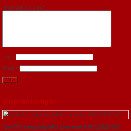
Nhận xét của bạn
*
Tên
*
Email
*
Sản phẩm tương tự
Cửa Gỗ Chống Cháy MDF Laminate P1R2 23029-SGD