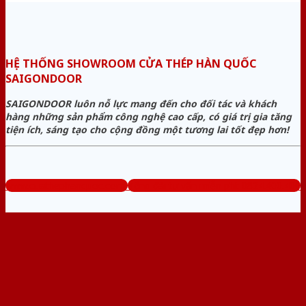
HỆ THỐNG SHOWROOM CỬA THÉP HÀN QUỐC
SAIGONDOOR
SAIGONDOOR luôn nỗ lực mang đến cho đối tác và khách
hàng những sản phẩm công nghệ cao cấp, có giá trị gia tăng
tiện ích, sáng tạo cho cộng đồng một tương lai tốt đẹp hơn!
www.cuathephanquoc.com
Tổng đài tư vấn miễn phí: 0824.400.400