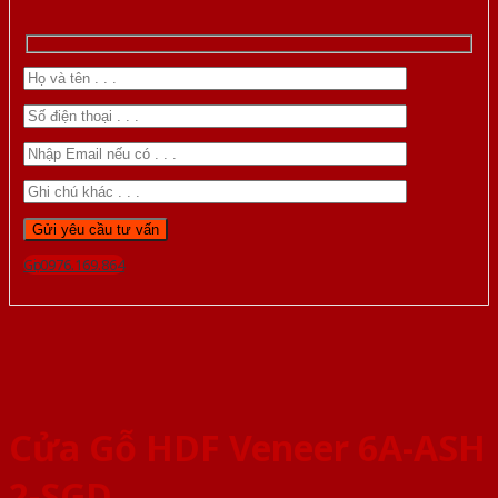
Gọi 0976.169.864
Cửa Gỗ HDF Veneer 6A-ASH
2-SGD