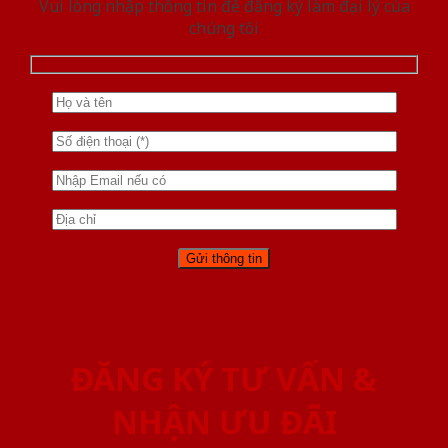
Vui lòng nhập thông tin để đăng ký làm đại lý của
chúng tôi
ĐĂNG KÝ TƯ VẤN &
NHẬN ƯU ĐÃI