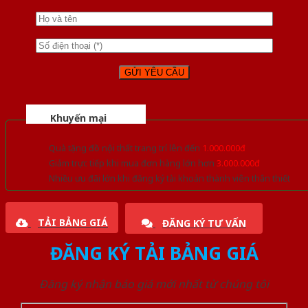
Khuyến mại
Quà tặng đồ nội thất trang trí lên đến
1.000.000đ
Giảm trực tiếp khi mua đơn hàng lớn hơn
3.000.000đ
Nhiều ưu đãi lớn khi đăng ký tài khoản thành viên thân thiết
TẢI BẢNG GIÁ
ĐĂNG KÝ TƯ VẤN
ĐĂNG KÝ TẢI BẢNG GIÁ
Đăng ký nhận báo giá mới nhất từ chúng tôi