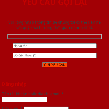
YÊU CẦU GỌI LẠI
Vui lòng nhập thông tin để chúng tôi có thể liên hệ
với quý khách trong thời gian nhanh nhất.
Đăng nhập
Tên tài khoản hoặc địa chỉ email
*
Mật khẩu
*