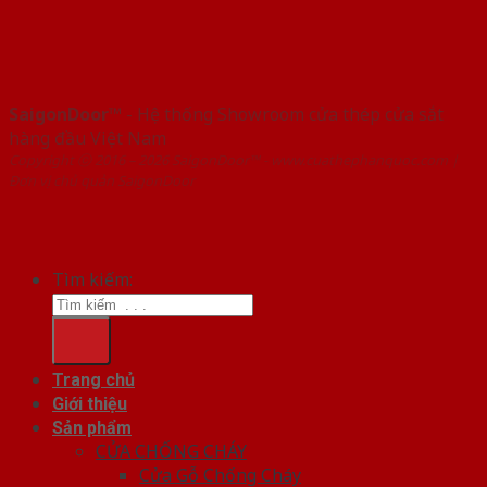
SaigonDoor™
- Hệ thống Showroom cửa thép cửa sắt
hàng đầu Việt Nam
Copyright ⓒ 2016 – 2026 SaigonDoor™ - www.cuathephanquoc.com |
Đơn vị chủ quản SaigonDoor
Tìm kiếm:
Trang chủ
Giới thiệu
Sản phẩm
CỬA CHỐNG CHÁY
Cửa Gỗ Chống Cháy