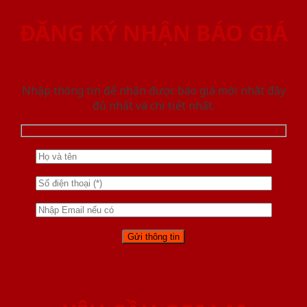
ĐĂNG KÝ NHẬN BÁO GIÁ
Nhập thông tin để nhận được báo giá mới nhât đầy
đủ nhất và chi tiết nhất.