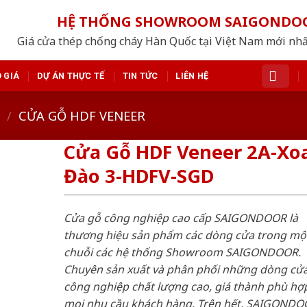
HỆ THỐNG SHOWROOM SAIGONDO
Giá cửa thép chống cháy Hàn Quốc tại Việt Nam mới nh
 GIÁ
DỰ ÁN THỰC TẾ
TIN TỨC
LIÊN HỆ
/
CỬA GỖ HDF VENEER
Cửa Gỗ HDF Veneer 2A-Xo
Đào 3-HDFV-SGD
Cửa gỗ công nghiệp cao cấp SAIGONDOOR là
thương hiệu sản phẩm các dòng cửa trong mộ
chuỗi các hệ thống Showroom SAIGONDOOR.
Chuyên sản xuất và phân phối những dòng cử
công nghiệp chất lượng cao, giá thành phù hợp
mọi nhu cầu khách hàng. Trên hết, SAIGONDO