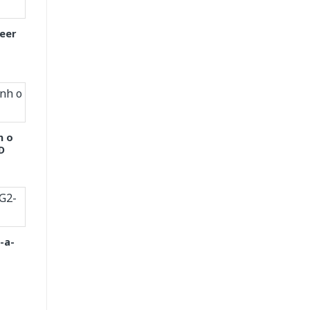
eer
h o
D
-a-