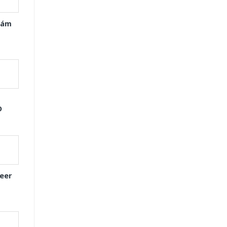
Xám
D
eer