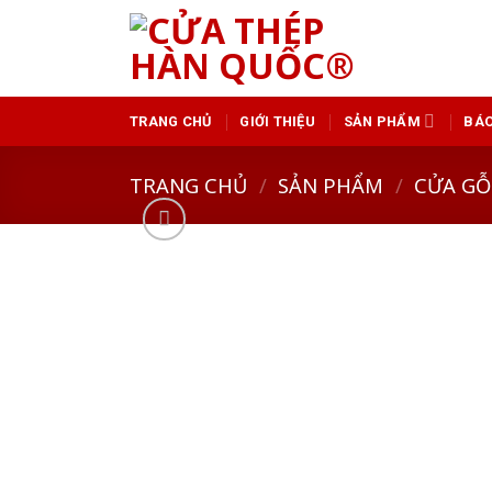
Skip
to
content
TRANG CHỦ
GIỚI THIỆU
SẢN PHẨM
BÁO
TRANG CHỦ
/
SẢN PHẨM
/
CỬA GỖ