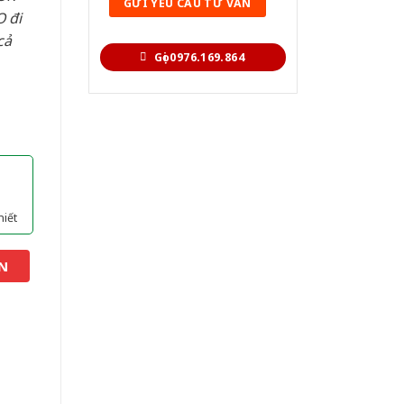
 đi
cả
Gọi 0976.169.864
hiết
N