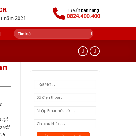
OR
Tư vấn bán hàng
0824.400.400
ất năm 2021
Tìm
kiếm:
an
t
a gỗ
 với
OR