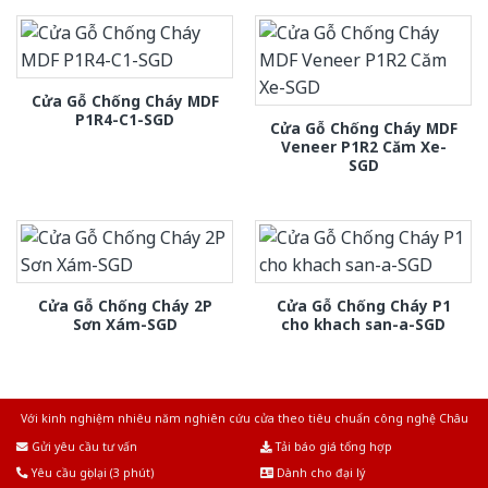
Cửa Gỗ Chống Cháy MDF
P1R4-C1-SGD
Cửa Gỗ Chống Cháy MDF
Veneer P1R2 Căm Xe-
SGD
Cửa Gỗ Chống Cháy 2P
Cửa Gỗ Chống Cháy P1
Sơn Xám-SGD
cho khach san-a-SGD
Với kinh nghiệm nhiêu năm nghiên cứu cửa theo tiêu chuẩn công nghệ Châu
Âu.Chúng tôi tự tin là nhà sản xuất & cung cấp hàng đầu tại Việt Nam!
Gửi yêu cầu tư vấn
Tải báo giá tổng hợp
Yêu cầu gọi lại (3 phút)
Dành cho đại lý