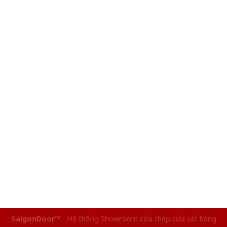
SaigonDoor™
- Hệ thống Showroom cửa thép cửa sắt hàng