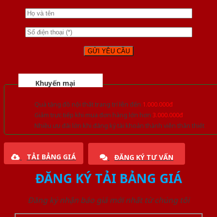
Khuyến mại
Quà tặng đồ nội thất trang trí lên đến
1.000.000đ
Giảm trực tiếp khi mua đơn hàng lớn hơn
3.000.000đ
Nhiều ưu đãi lớn khi đăng ký tài khoản thành viên thân thiết
TẢI BẢNG GIÁ
ĐĂNG KÝ TƯ VẤN
ĐĂNG KÝ TẢI BẢNG GIÁ
Đăng ký nhận báo giá mới nhất từ chúng tôi