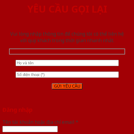
YÊU CẦU GỌI LẠI
Vui lòng nhập thông tin để chúng tôi có thể liên hệ
với quý khách trong thời gian nhanh nhất.
Đăng nhập
Tên tài khoản hoặc địa chỉ email
*