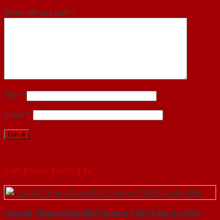
Nhận xét của bạn
*
Tên
*
Email
*
Sản phẩm tương tự
Cửa Gỗ Chống Cháy MDF Veneer P1R2 Căm Xe-SGD