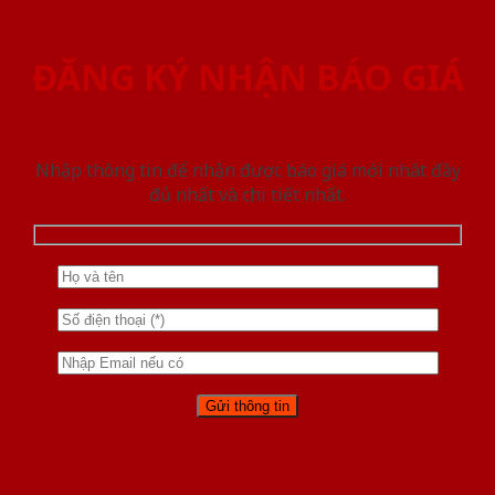
ĐĂNG KÝ NHẬN BÁO GIÁ
Nhập thông tin để nhận được báo giá mới nhât đầy
đủ nhất và chi tiết nhất.