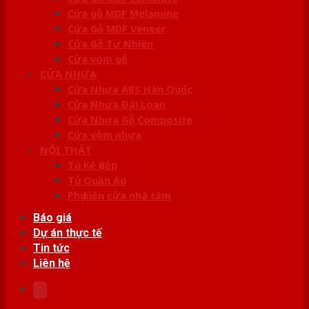
Cửa gỗ MDF Melamine
Cửa Gỗ MDF Veneer
Cửa Gỗ Tự Nhiên
Cửa vòm gỗ
CỬA NHỰA
Cửa Nhựa ABS Hàn Quốc
Cửa Nhựa Đài Loan
Cửa Nhựa Gỗ Composite
Cửa vòm nhựa
NỘI THẤT
Tủ Kệ Bếp
Tủ Quần Áo
Phụ kiện cửa nhà tắm
Báo giá
Dự án thực tế
Tin tức
Liên hệ