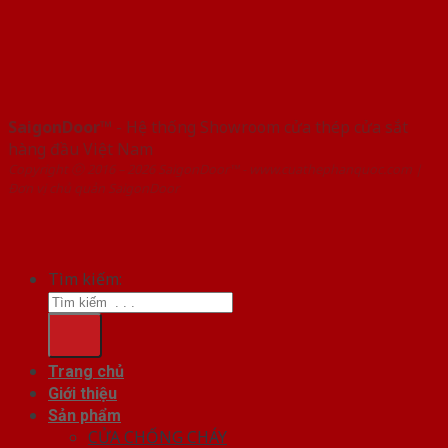
SaigonDoor™
- Hệ thống Showroom cửa thép cửa sắt
hàng đầu Việt Nam
Copyright ⓒ 2016 – 2026 SaigonDoor™ - www.cuathephanquoc.com |
Đơn vị chủ quản SaigonDoor
Tìm kiếm:
Trang chủ
Giới thiệu
Sản phẩm
CỬA CHỐNG CHÁY