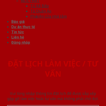
NỘI THẤT
Tủ Kệ Bếp
Tủ Quần Áo
Phụ kiện cửa nhà tắm
Báo giá
Dự án thực tế
Tin tức
Liên hệ
Đăng nhập
ĐẶT LỊCH LÀM VIỆC / TƯ
VẤN
Vui lòng nhập thông tin đặt lịch để được sắp xếp
gặp gỡ làm việc hoăc tư vấn mà không phải chờ đợi.