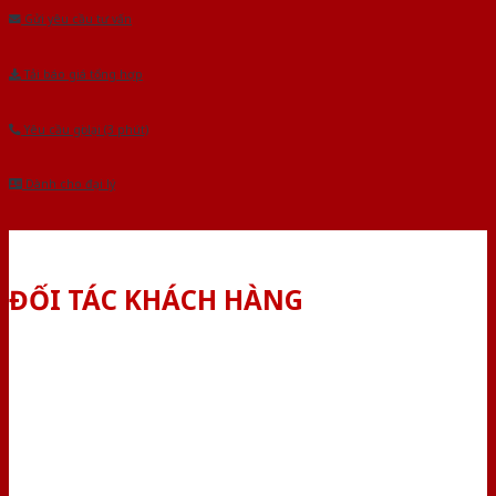
Gửi yêu cầu tư vấn
Tải báo giá tổng hợp
Yêu cầu gọi lại (3 phút)
Dành cho đại lý
ĐỐI TÁC KHÁCH HÀNG