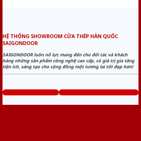
HỆ THỐNG SHOWROOM CỬA THÉP HÀN QUỐC
SAIGONDOOR
SAIGONDOOR luôn nỗ lực mang đến cho đối tác và khách
hàng những sản phẩm công nghệ cao cấp, có giá trị gia tăng
tiện ích, sáng tạo cho cộng đồng một tương lai tốt đẹp hơn!
www.cuathephanquoc.com
Tổng đài tư vấn miễn phí: 0824.400.400