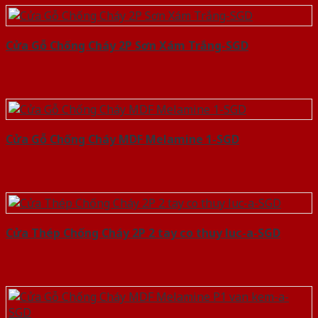
Cửa Gỗ Chống Cháy 2P Sơn Xám Trắng-SGD
Cửa Gỗ Chống Cháy MDF Melamine 1-SGD
Cửa Thép Chống Cháy 2P 2 tay co thuy luc-a-SGD