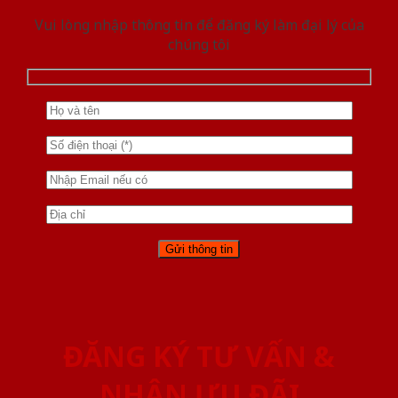
Vui lòng nhập thông tin để đăng ký làm đại lý của
chúng tôi
ĐĂNG KÝ TƯ VẤN &
NHẬN ƯU ĐÃI