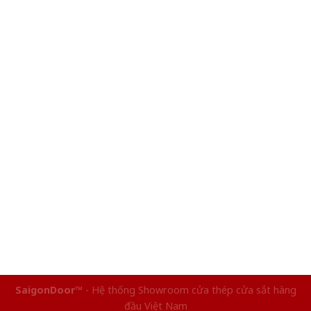
SaigonDoor™
- Hệ thống Showroom cửa thép cửa sắt hàng
đầu Việt Nam