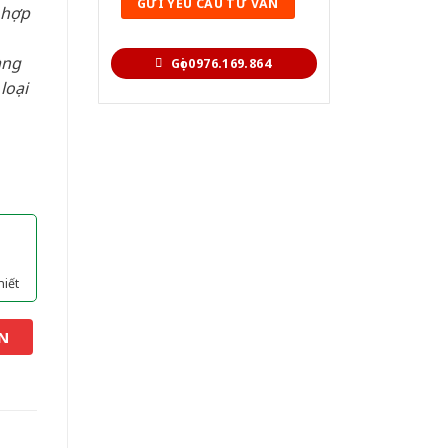
 hợp
àng
Gọi 0976.169.864
loại
hiết
N