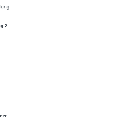
g 2
eer