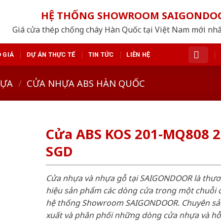
HỆ THỐNG SHOWROOM SAIGONDO
Giá cửa thép chống cháy Hàn Quốc tại Việt Nam mới nh
 GIÁ
DỰ ÁN THỰC TẾ
TIN TỨC
LIÊN HỆ
HỰA
/
CỬA NHỰA ABS HÀN QUỐC
Cửa ABS KOS 201-MQ808 2
SGD
Cửa nhựa và nhựa gỗ tại SAIGONDOOR là thư
hiệu sản phẩm các dòng cửa trong một chuỗi 
hệ thống Showroom SAIGONDOOR. Chuyên sả
xuất và phân phối những dòng cửa nhựa và h