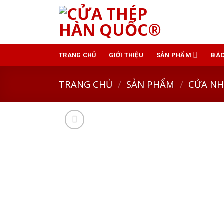
Skip
to
content
TRANG CHỦ
GIỚI THIỆU
SẢN PHẨM
BÁO
TRANG CHỦ
/
SẢN PHẨM
/
CỬA N