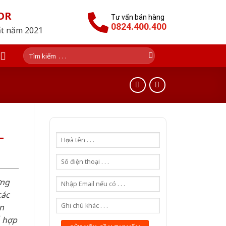
OR
Tư vấn bán hàng
0824.400.400
ất năm 2021
Tìm
kiếm:
-
ơng
các
n
ỗ hợp