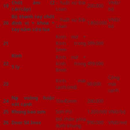
Chốt âm (2
– Xuất xứ Đài
VNĐ/
19
200.000
cái/cặp)
Loan
bộ
Bộ thanh ray chốt
– Xuất xứ Đài
VNĐ/
20
định vị + khóa +
1.800.000
Loan
bộ
tay nắm cửa lùa
Kính mờ +
21
Kính trong
399.000
5mm
Kính
Kính mờ +
22
kính trong
499.000
5 ly
8mm
Công
Kính mài
23
90.000
mài
cạnh (md)
cạnh
Nẹp vuông hoặc
24
10x45mm
200.000
vát cạnh
25
Khung bao sơn
Sơn PU
1.200.000
VNĐ/bộ
Đố chân phía
26
Door Sil Inox
990.000
VNĐ/md
dưới khung