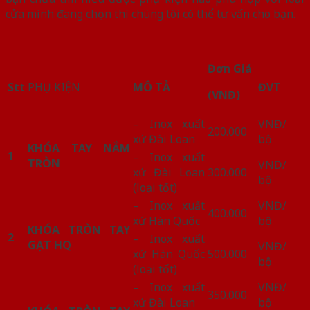
cửa mình đang chọn thì chúng tôi có thể tư vấn cho bạn.
Đơn Giá
Stt
PHỤ KIỆN
MÔ TẢ
ĐVT
(VNĐ)
– Inox xuất
VNĐ/
200.000
xứ Đài Loan
bộ
KHÓA TAY NẮM
1
– Inox xuất
TRÒN
VNĐ/
xứ Đài Loan
300.000
bộ
(loại tốt)
– Inox xuất
VNĐ/
400.000
xứ Hàn Quốc
bộ
KHÓA TRÒN TAY
2
– Inox xuất
GẠT HQ
VNĐ/
xứ Hàn Quốc
500.000
bộ
(loại tốt)
– Inox xuất
VNĐ/
350.000
xứ Đài Loan
bộ