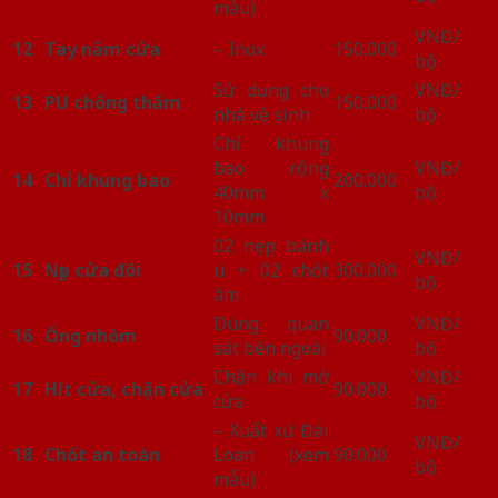
mẫu)
VNĐ/
12
Tay nắm cửa
– Inox
150.000
bộ
Sử dụng cho
VNĐ/
13
PU chống thấm
150.000
nhà vệ sinh
bộ
Chỉ khung
bao rộng
VNĐ/
14
Chỉ khung bao
200.000
40mm x
bộ
10mm
02 nẹp bánh
VNĐ/
15
Nẹp cửa đôi
ú + 02 chốt
300.000
bộ
âm
Dùng quan
VNĐ/
16
Ống nhòm
90.000
sát bên ngoài
bộ
Chặn khi mở
VNĐ/
17
Hít cửa, chặn cửa
90.000
cửa
bộ
– Xuất xứ Đài
VNĐ/
18
Chốt an toàn
Loan (xem
90.000
bộ
mẫu)