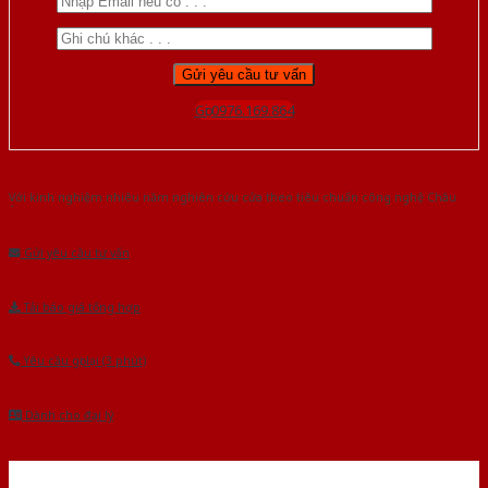
Gọi 0976.169.864
Với kinh nghiệm nhiêu năm nghiên cứu cửa theo tiêu chuẩn công nghệ Châu
Âu.Chúng tôi tự tin là nhà sản xuất & cung cấp hàng đầu tại Việt Nam!
Gửi yêu cầu tư vấn
Tải báo giá tổng hợp
Yêu cầu gọi lại (3 phút)
Dành cho đại lý