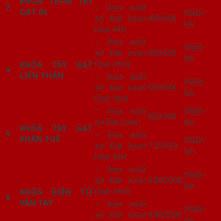
KHÓA TRÒN TAY
3
– Inox xuất
GẠT ĐL
VNĐ/
xứ Đài Loan
400.000
bộ
(loại tốt)
– Inox xuất
VNĐ/
xứ Đài Loan
400.000
bộ
(loại nhỏ)
KHÓA TAY GẠT
4
LIỀN THÂN
– Inox xuất
VNĐ/
xứ Đài Loan
500.000
bộ
(loại lớn)
– Inox xuất
VNĐ/
850.000
xứ Đài Loan
bộ
KHÓA TAY GẠT
5
– Inox xuất
PHÂN THỂ
VNĐ/
xứ Đài Loan
1.250.00
bộ
(loại tốt)
– Inox xuất
VNĐ/
xứ Đài Loan
6.800.000
bộ
(loại nhỏ)
KHÓA ĐIỆN TỬ
6
VÂN TAY
– Inox xuất
VNĐ/
xứ Đài Loan
9.800.000
bộ