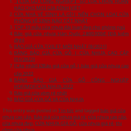
【CỬA GỖ CÔNG NGHIỆP】SỰ LỰA CHỌN HOÀN
HẢO CHO MỌI GIA ĐÌNH VIỆT
CỬA NHÀ VỆ SINH LÀ GÌ?| NÊN CHỌN LOẠI CỬA
PHÒNG VỆ SINH NÀO TỐT NHẤT
TOP 10 mẫu cửa nhựa đài loan đẹp cho phòng ngủ
Báo giá cửa nhựa Hàn Quốc 2.800.000đ [Đã kiểm
định]
BÁO GIÁ CỬA TOILET MỚI NHẤT [8/2021]
BẢNG BÁO GIÁ CỬA GỖ | CỬA NHỰA CAO CẤP
[01/2022]
[Cập nhật] ☑️Báo giá cửa gỗ | báo giá cửa nhựa cao
cấp 2022
BẢNG BÁO GIÁ CỬA GỖ CÔNG NGHIỆP
HDF/MDF/CỬA NHỰA 2022
Báo giá cửa vòm rẻ nhất
BÁO GIÁ CỬA GỖ VÀ CỬA NHỰA
This entry was posted in
Tin tức
and tagged
báo giá cửa
nhựa cao cấp
,
Báo giá cửa nhựa giá rẻ
,
cửa nhựa cao cấp
,
cửa nhựa đẹp
,
CỬA NHỰA GIẢ GỖ
,
cửa nhựa giá rẻ
,
thi
công cửa nhựa
.