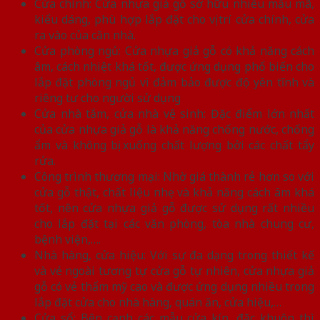
Cửa chính: Cửa nhựa giả gỗ sở hữu nhiều mẫu mã,
kiểu dáng, phù hợp lắp đặt cho vị trí cửa chính, cửa
ra vào của căn nhà.
Cửa phòng ngủ: Cửa nhựa giả gỗ có khả năng cách
âm, cách nhiệt khá tốt, được ứng dụng phổ biến cho
lắp đặt phòng ngủ vì đảm bảo được độ yên tĩnh và
riêng tư cho người sử dụng
Cửa nhà tắm, cửa nhà vệ sinh: Đặc điểm lớn nhất
của cửa nhựa giả gỗ là khả năng chống nước, chống
ẩm và không bị xuống chất lượng bởi các chất tẩy
rửa.
Công trình thương mại: Nhờ giá thành rẻ hơn so với
cửa gỗ thật, chất liệu nhẹ và khả năng cách âm khá
tốt, nên cửa nhựa giả gỗ được sử dụng rất nhiều
cho lắp đặt tại các văn phòng, tòa nhà chung cư,
bệnh viện,….
Nhà hàng, cửa hiệu: Với sự đa dạng trong thiết kế
và vẻ ngoài tương tự cửa gỗ tự nhiên, cửa nhựa giả
gỗ có vẻ thẩm mỹ cao và được ứng dụng nhiều trong
lắp đặt cửa cho nhà hàng, quán ăn, cửa hiệu,…
Cửa sổ: Bên cạnh các mẫu cửa kín, đặc khuôn thì