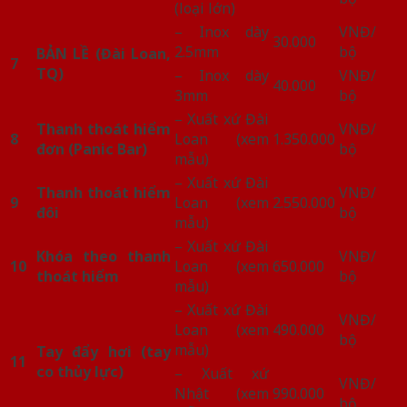
(loại lớn)
– Inox dày
VNĐ/
30.000
2.5mm
bộ
BẢN LỀ (Đài Loan,
7
TQ)
– Inox dày
VNĐ/
40.000
3mm
bộ
– Xuất xứ Đài
Thanh thoát hiểm
VNĐ/
8
Loan (xem
1.350.000
đơn (Panic Bar)
bộ
mẫu)
– Xuất xứ Đài
Thanh thoát hiểm
VNĐ/
9
Loan (xem
2.550.000
đôi
bộ
mẫu)
– Xuất xứ Đài
Khóa theo thanh
VNĐ/
10
Loan (xem
650.000
thoát hiểm
bộ
mẫu)
– Xuất xứ Đài
VNĐ/
Loan (xem
490.000
bộ
mẫu)
Tay đẩy hơi (tay
11
co thủy lực)
– Xuất xứ
VNĐ/
Nhật (xem
990.000
bộ