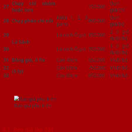
Chạy chỉ nhôm
Đơn
27
150.000
hoặc sơn
giá/chỉ
Kiểu 1, 2, 3
Đơn
28
Chạy phào chỉ nổi
800.000
pano
giá/bộ
2 ô gió
29
Lá sách Ô gió
650.000
dưới/bộ
Lá Sách
1 ô gió
30
Lá sách Ô gió
550.000
dưới/bộ
31
Bông gió, ô fix
Cao 40cm
650.000
VNĐ/bộ
32
Cao 50cm
750.000
VNĐ/bộ
(5 ly)
33
Cao 60cm
850.000
VNĐ/bộ
Báo giá phụ kiện
4.3. Báo giá lắp đặt