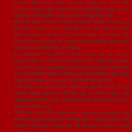
từ vật liệu nhựa nên có khả năng chịu nước tốt,
không bị mục nát, cong vênh hoặc thấm nước, là lựa
chọn lý tưởng cho việc lắp đặt trong nhà tắm.
Dễ bảo quản: Cửa nhựa giả gỗ dễ dàng vệ sinh và
bảo quản hơn so với cửa gỗ thật. Với vật liệu chủ
yếu là nhựa, bề mặt cửa khá phẳng, và không chịu
tác động tiêu cực từ nước và hóa chất, giúp quá
trình vệ sinh trở nên đơn giản.
Đa dạng về mẫu mã: Cửa nhựa giả gỗ rất dễ gia
công, thiết kế và tạo hình nên trên thị trường hiện
có nhiều loại cửa nhựa giả gỗ với đa dạng màu sắc
và mẫu mã để khách hàng lựa chọn thoải mái, đảm
bảo phù hợp với phong cách thiết kế nội thất.
Tiết kiệm chi phí: Cửa nhựa giả gỗ thường có giá
thành thấp hơn so với cửa gỗ tự nhiên hoặc các
dòng cửa nhôm kính, đồng thời vẫn đảm bảo độ bền
và tính thẩm mỹ.
Tuổi thọ dài: Chất liệu nhựa và composite giúp cửa
nhựa giả gỗ khá bền, không bị ảnh hưởng bởi môi
trường ẩm ướt, nâng cao độ lâu bền và khả năng
chống mục nát.