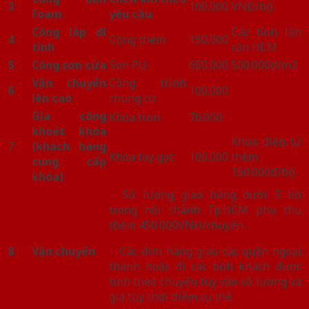
3
100.000
VNĐ/bộ
Foam
yêu cầu
Công lắp đi
Các tỉnh lân
4
Cộng thêm
150.000
tỉnh
cận HCM
5
Công sơn cửa
Sơn PU
650.000
500.000đ/m2
Vận chuyển
Công trình
6
100.000
lên cao
chung cư
Gia công
Khóa tròn
70.000
khoét khóa
Khóa điện tử
7
(khách hàng
Khóa tay gạt
100.000
thêm
cung cấp
150.000đ/bộ
khóa)
– Số lượng giao hàng dưới 5 bộ
trong nội thành Tp.HCM phụ thu
thêm 450.000VNĐ/chuyến.
8
Vận chuyển
– Các đơn hàng giao các quận ngoại
thành hoặc đi các tỉnh khách được
tính theo chuyến tùy vào số lượng và
giá tùy thời điểm cụ thể.