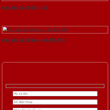
Cửa Vân Gỗ 5D KAT-1.52
Cửa Vân Gỗ 5D KA-41.40.40A-3TK