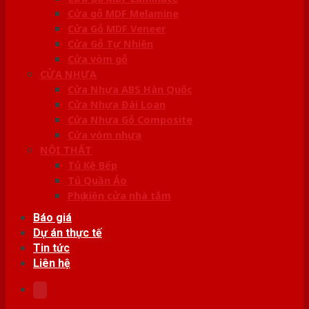
Cửa gỗ MDF Melamine
Cửa Gỗ MDF Veneer
Cửa Gỗ Tự Nhiên
Cửa vòm gỗ
CỬA NHỰA
Cửa Nhựa ABS Hàn Quốc
Cửa Nhựa Đài Loan
Cửa Nhựa Gỗ Composite
Cửa vòm nhựa
NỘI THẤT
Tủ Kệ Bếp
Tủ Quần Áo
Phụ kiện cửa nhà tắm
Báo giá
Dự án thực tế
Tin tức
Liên hệ