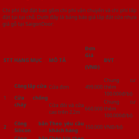
Chi phí lắp đặt bao gồm chi phí vận chuyển và chi phí lắp
đặt tại tại chỗ. Dưới đây là bảng báo giá lắp đặt cửa nhựa
giả gỗ tại SaigonDoor:
Đơn
Giá
STT
HẠNG MỤC
MÔ TẢ
ĐVT
(VNĐ)
Chung cư
Công lắp cửa
Cửa đơn
499.000
thêm
100.000đ/bộ
1
Cửa chống
Chung cư
cháy
Cửa đôi và cửa
660.000
thêm
cao trên 2.2m
100.000đ/bộ
Công bắn
Theo yêu cầu
2
150.000
VNĐ/bộ
Silicon
khách hàng
Công bắn
Chèn kín theo