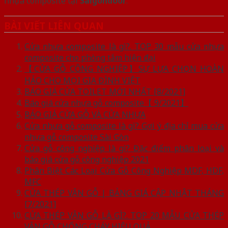
nhựa composite tại
Saigondoor
.
BÀI VIẾT LIÊN QUAN
Cửa nhựa composite là gì?. TOP 30 mẫu cửa nhựa
composite cho phòng tắm hiện đại
【CỬA GỖ CÔNG NGHIỆP】SỰ LỰA CHỌN HOÀN
HẢO CHO MỌI GIA ĐÌNH VIỆT
BÁO GIÁ CỬA TOILET MỚI NHẤT [8/2021]
Báo giá cửa nhựa gỗ composite【 9/2021】
BÁO GIÁ CỬA GỖ VÀ CỬA NHỰA
Cửa nhựa gỗ composite là gì? Gợi ý địa chỉ mua cửa
nhựa gỗ composite Sài Gòn
Cửa gỗ công nghiệp là gì? Đặc điểm phân loại và
báo giá cửa gỗ công nghiệp 2021
Phân Biệt Các Loại Cửa Gỗ Công Nghiệp MDF, HDF,
MFC
CỬA THÉP VÂN GỖ | BẢNG GIÁ CẬP NHẬT THÁNG
[7/2021]
CỬA THÉP VÂN GỖ LÀ GÌ?. TOP 20 MẪU CỬA THÉP
VÂN GỖ CHỐNG CHÁY HIỆU QUẢ