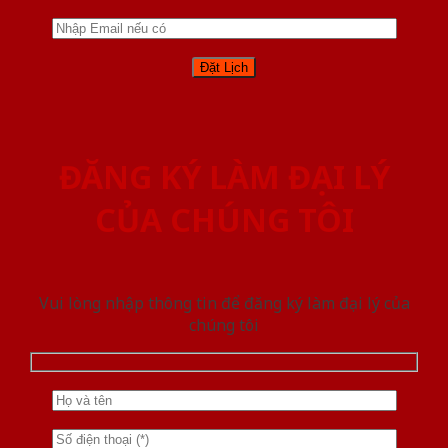
ĐĂNG KÝ LÀM ĐẠI LÝ
CỦA CHÚNG TÔI
Vui lòng nhập thông tin để đăng ký làm đại lý của
chúng tôi