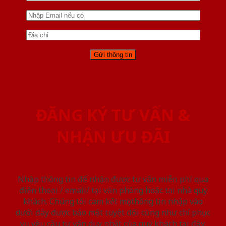
ĐĂNG KÝ TƯ VẤN &
NHẬN ƯU ĐÃI
Nhập thông tin để nhận được tư vấn miễn phí qua
điện thoại / email/ tại văn phòng hoặc tại nhà quý
khách. Chúng tôi cam kết mọi thông tin nhập vào
dưới đây được bảo mật tuyệt đối cũng như chỉ phục
vụ yêu cầu tư vấn duy nhất của quý khách tại đây.