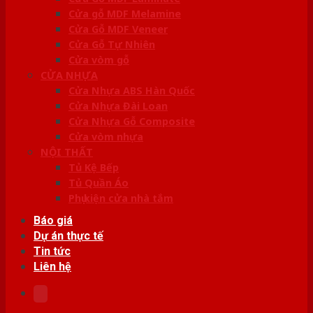
Cửa gỗ MDF Melamine
Cửa Gỗ MDF Veneer
Cửa Gỗ Tự Nhiên
Cửa vòm gỗ
CỬA NHỰA
Cửa Nhựa ABS Hàn Quốc
Cửa Nhựa Đài Loan
Cửa Nhựa Gỗ Composite
Cửa vòm nhựa
NỘI THẤT
Tủ Kệ Bếp
Tủ Quần Áo
Phụ kiện cửa nhà tắm
Báo giá
Dự án thực tế
Tin tức
Liên hệ