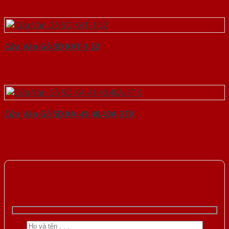
Cửa Vân Gỗ 5D KAT-1.52
Cửa Vân Gỗ 5D KA-41.40.40A-3TK