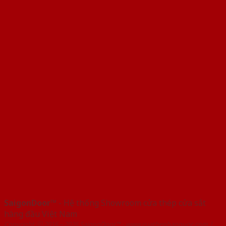
SaigonDoor™
- Hệ thống Showroom cửa thép cửa sắt
hàng đầu Việt Nam
Copyright ⓒ 2016 – 2026 SaigonDoor™ - www.cuathephanquoc.com |