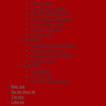
Cửa Gỗ HDF
Cửa Gỗ HDF Veneer
Cửa Gỗ MDF Laminate
Cửa gỗ MDF Melamine
Cửa Gỗ MDF Veneer
Cửa Gỗ Tự Nhiên
Cửa vòm gỗ
CỬA NHỰA
Cửa Nhựa ABS Hàn Quốc
Cửa Nhựa Đài Loan
Cửa Nhựa Gỗ Composite
Cửa vòm nhựa
NỘI THẤT
Tủ Kệ Bếp
Tủ Quần Áo
Phụ kiện cửa nhà tắm
Báo giá
Dự án thực tế
Tin tức
Liên hệ