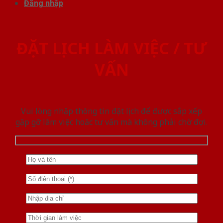
Đăng nhập
ĐẶT LỊCH LÀM VIỆC / TƯ
VẤN
Vui lòng nhập thông tin đặt lịch để được sắp xếp
gặp gỡ làm việc hoăc tư vấn mà không phải chờ đợi.