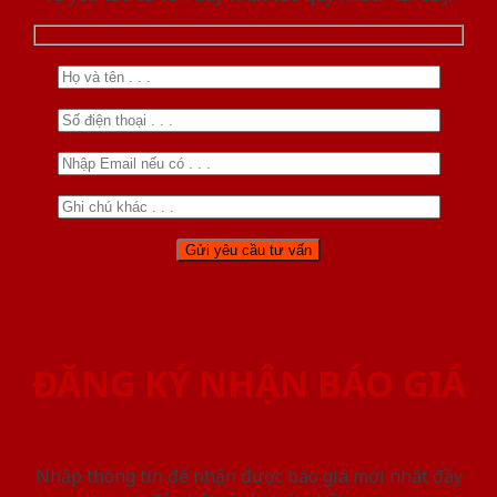
ĐĂNG KÝ NHẬN BÁO GIÁ
Nhập thông tin để nhận được báo giá mới nhât đầy