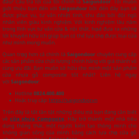
đâu? Câu trả lời của tôi chính là
Saigondoor
. Tôi muốn
giới thiệu bạn đến với
Saigondoor
bởi đến đây bạn sẽ
được phục vụ, tư vấn nhiệt tình, chu đáo bởi đội ngũ
nhân viên giàu kinh nghiệm. Với kinh nghiệm lâu năm
trong lĩnh vực tư vấn cửa & nội thất, họ sẽ đưa ra những
lời khuyên hữu ích giúp bạn có thể lựa chọn được loại cửa
như mình mong muốn.
Quan trọng hơn cả chính là
Saigondoor
chuyên cung cấp
các sản phẩm cửa chất lượng chính hãng với giá thành vô
cùng ưu đãi. Bạn muốn sở hữu cho mình một sản phẩm
cửa nhựa gỗ composite tốt nhất? Liên hệ ngay
với
Saigondoor
:
Hotline
0824.400.400
Hoặc truy cập:
https://saigondoor.vn
Trên đây là tất tần tật những điều mà bạn đang cần biết
về
cửa nhựa Composite
.
Hãy trở thành một nhà tiêu
dùng thông thái, một người kiến tạo thông minh cho
không gian sống của mình bằng cách lựa chọn cửa gỗ