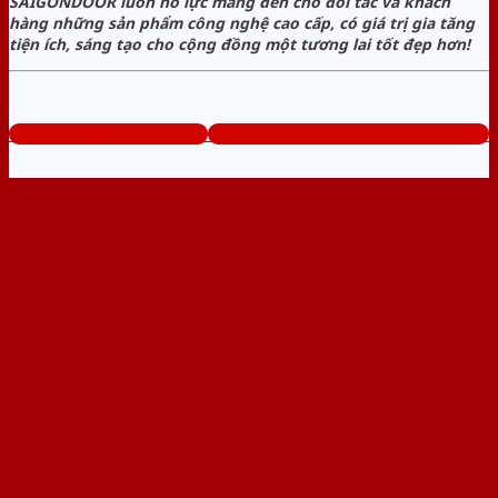
SAIGONDOOR luôn nỗ lực mang đến cho đối tác và khách
hàng những sản phẩm công nghệ cao cấp, có giá trị gia tăng
tiện ích, sáng tạo cho cộng đồng một tương lai tốt đẹp hơn!
www.cuathephanquoc.com
Tổng đài tư vấn miễn phí: 0824.400.400