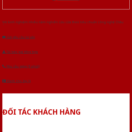
Với kinh nghiệm nhiêu năm nghiên cứu cửa theo tiêu chuẩn công nghệ Châu
Âu.Chúng tôi tự tin là nhà sản xuất & cung cấp hàng đầu tại Việt Nam!
Gửi yêu cầu tư vấn
Tải báo giá tổng hợp
Yêu cầu gọi lại (3 phút)
Dành cho đại lý
ĐỐI TÁC KHÁCH HÀNG