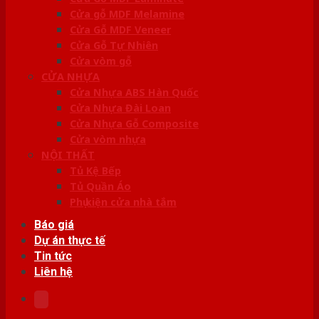
Cửa gỗ MDF Melamine
Cửa Gỗ MDF Veneer
Cửa Gỗ Tự Nhiên
Cửa vòm gỗ
CỬA NHỰA
Cửa Nhựa ABS Hàn Quốc
Cửa Nhựa Đài Loan
Cửa Nhựa Gỗ Composite
Cửa vòm nhựa
NỘI THẤT
Tủ Kệ Bếp
Tủ Quần Áo
Phụ kiện cửa nhà tắm
Báo giá
Dự án thực tế
Tin tức
Liên hệ