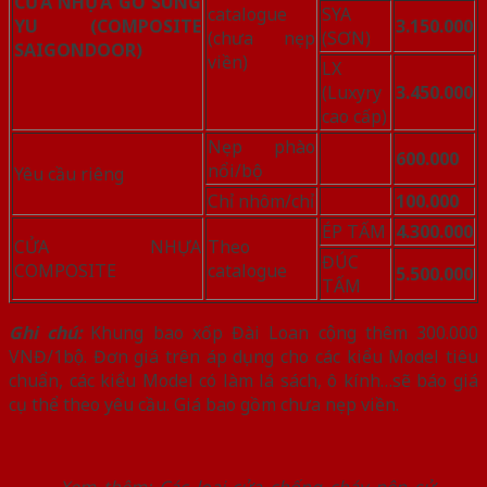
CỬA NHỰA GỖ SUNG
catalogue
SYA
YU (COMPOSITE
3.150.000
(chưa nẹp
(SƠN)
SAIGONDOOR)
viền)
LX
(Luxyry
3.450.000
cao cấp)
Nẹp phào
600.000
nổi/bộ
Yêu cầu riêng
Chỉ nhôm/chỉ
100.000
ÉP TẤM
4.300.000
CỬA NHỰA
Theo
ĐÚC
COMPOSITE
catalogue
5.500.000
TẤM
Ghi chú:
Khung bao xốp Đài Loan cộng thêm 300.000
VNĐ/1bộ. Đơn giá trên áp dụng cho các kiểu Model tiêu
chuẩn, các kiểu Model có làm lá sách, ô kính…sẽ báo giá
cụ thể theo yêu cầu. Giá bao gồm chưa nẹp viền.