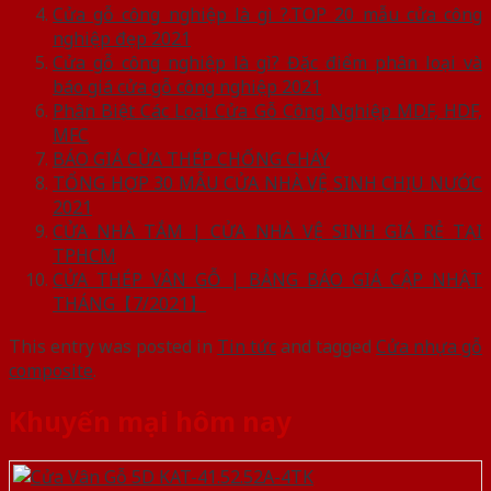
Cửa gỗ công nghiệp là gì ?.TOP 20 mẫu cửa công
nghiệp đẹp 2021
Cửa gỗ công nghiệp là gì? Đặc điểm phân loại và
báo giá cửa gỗ công nghiệp 2021
Phân Biệt Các Loại Cửa Gỗ Công Nghiệp MDF, HDF,
MFC
BÁO GIÁ CỬA THÉP CHỐNG CHÁY
TỔNG HỢP 30 MẪU CỬA NHÀ VỆ SINH CHỊU NƯỚC
2021
CỬA NHÀ TẮM | CỬA NHÀ VỆ SINH GIÁ RẺ TẠI
TPHCM
CỬA THÉP VÂN GỖ | BẢNG BÁO GIÁ CẬP NHẬT
THÁNG【7/2021】
This entry was posted in
Tin tức
and tagged
Cửa nhựa gỗ
composite
.
Khuyến mại hôm nay