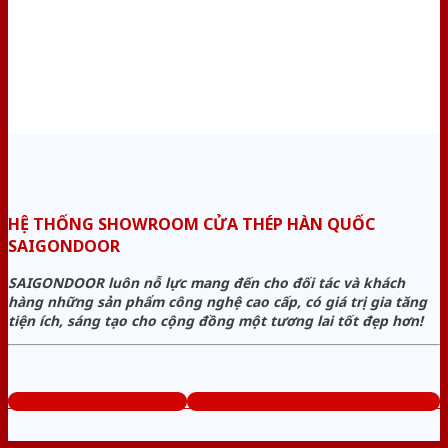
HỆ THỐNG SHOWROOM CỬA THÉP HÀN QUỐC
SAIGONDOOR
SAIGONDOOR luôn nỗ lực mang đến cho đối tác và khách
hàng những sản phẩm công nghệ cao cấp, có giá trị gia tăng
tiện ích, sáng tạo cho cộng đồng một tương lai tốt đẹp hơn!
www.cuathephanquoc.com
Tổng đài tư vấn miễn phí: 0824.400.400