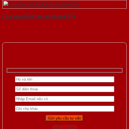
Cửa Vân Gỗ 5D KA-41.40.40A-3TK
Gọi 0976.169.864