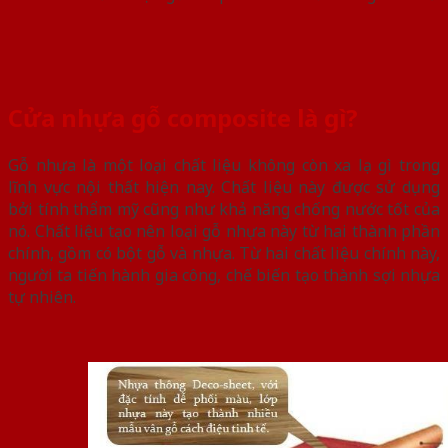
Cửa nhựa gỗ composite là gì?
Gỗ nhựa là một loại chất liệu không còn xa lạ gì trong
lĩnh vực nội thất hiện nay. Chất liệu này được sử dụng
bởi tính thẩm mỹ cũng như khả năng chống nước tốt của
nó. Chất liệu tạo nên loại gỗ nhựa này từ hai thành phần
chính, gồm có bột gỗ và nhựa. Từ hai chất liệu chính này,
người ta tiến hành gia công, chế biến tạo thành sợi nhựa
tự nhiên.