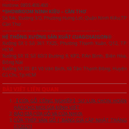
Hotline: 0855.400.400
*SHOWROOM NINH KIỀU – CẦN THƠ
Số 94c, Đường 3/2, Phường Hưng Lợi, Quận Ninh Kiều,TP
Cần Thơ
————————————————————
HỆ THỐNG XƯỞNG SẢN XUẤT CUAGOSAIGON®
Xưởng SX I: Số 361 TX25, Phường Thạnh Xuân, Q12, TP.
HCM.
Xưởng SX II: Số 60/3 Đường 9, KP2, P.An Bình, Biên Hòa,
Đồng Nai
Xưởng SX III: 81 Võ Văn Bích, Xã Tân Thạnh Đông, Huyện
Củ Chi, Tp.HCM
BÀI VIẾT LIÊN QUAN
【CỬA GỖ CÔNG NGHIỆP】SỰ LỰA CHỌN HOÀN
HẢO CHO MỌI GIA ĐÌNH VIỆT
BÁO GIÁ CỬA GỖ VÀ CỬA NHỰA
CỬA THÉP VÂN GỖ | BẢNG GIÁ CẬP NHẬT THÁNG
[7/2021]