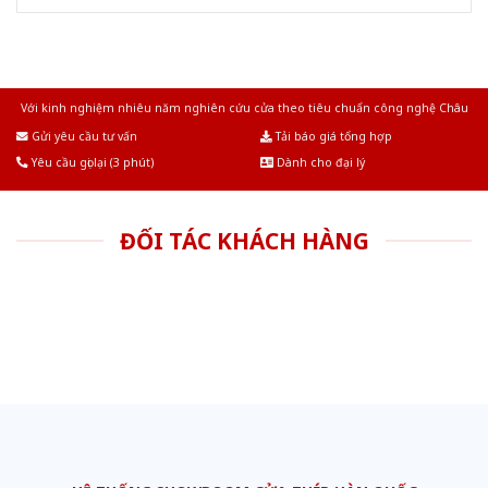
Với kinh nghiệm nhiêu năm nghiên cứu cửa theo tiêu chuẩn công nghệ Châu
Âu.Chúng tôi tự tin là nhà sản xuất & cung cấp hàng đầu tại Việt Nam!
Gửi yêu cầu tư vấn
Tải báo giá tổng hợp
Yêu cầu gọi lại (3 phút)
Dành cho đại lý
ĐỐI TÁC KHÁCH HÀNG