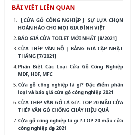
BÀI VIẾT LIÊN QUAN
【CỬA GỖ CÔNG NGHIỆP】SỰ LỰA CHỌN
HOÀN HẢO CHO MỌI GIA ĐÌNH VIỆT
BÁO GIÁ CỬA TOILET MỚI NHẤT [8/2021]
CỬA THÉP VÂN GỖ | BẢNG GIÁ CẬP NHẬT
THÁNG [7/2021]
Phân Biệt Các Loại Cửa Gỗ Công Nghiệp
MDF, HDF, MFC
Cửa gỗ công nghiệp là gì? Đặc điểm phân
loại và báo giá cửa gỗ công nghiệp 2021
CỬA THÉP VÂN GỖ LÀ GÌ?. TOP 20 MẪU CỬA
THÉP VÂN GỖ CHỐNG CHÁY HIỆU QUẢ
Cửa gỗ công nghiệp là gì ?.TOP 20 mẫu cửa
công nghiệp đẹp 2021