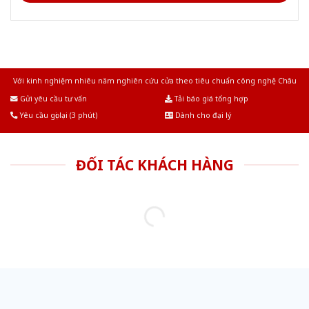
Với kinh nghiệm nhiêu năm nghiên cứu cửa theo tiêu chuẩn công nghệ Châu
Âu.Chúng tôi tự tin là nhà sản xuất & cung cấp hàng đầu tại Việt Nam!
Gửi yêu cầu tư vấn
Tải báo giá tổng hợp
Yêu cầu gọi lại (3 phút)
Dành cho đại lý
ĐỐI TÁC KHÁCH HÀNG