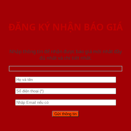
ĐĂNG KÝ NHẬN BÁO GIÁ
Nhập thông tin để nhận được báo giá mới nhât đầy
đủ nhất và chi tiết nhất.