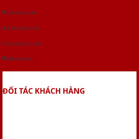
Âu.Chúng tôi tự tin là nhà sản xuất & cung cấp hàng đầu tại Việt Nam!
Gửi yêu cầu tư vấn
Tải báo giá tổng hợp
Yêu cầu gọi lại (3 phút)
Dành cho đại lý
ĐỐI TÁC KHÁCH HÀNG