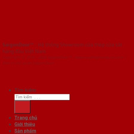
SaigonDoor™
- Hệ thống Showroom cửa thép cửa sắt
hàng đầu Việt Nam
Copyright ⓒ 2016 – 2026 SaigonDoor™ - www.cuathephanquoc.com |
Đơn vị chủ quản SaigonDoor
Tìm kiếm:
Trang chủ
Giới thiệu
Sản phẩm