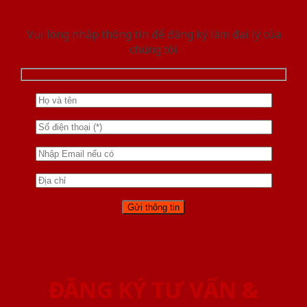
Vui lòng nhập thông tin để đăng ký làm đại lý của
chúng tôi
ĐĂNG KÝ TƯ VẤN &