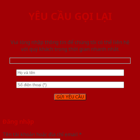
YÊU CẦU GỌI LẠI
Vui lòng nhập thông tin để chúng tôi có thể liên hệ
với quý khách trong thời gian nhanh nhất.
Đăng nhập
Tên tài khoản hoặc địa chỉ email
*