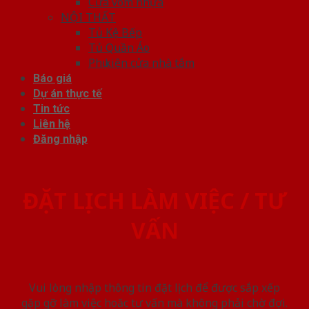
Cửa vòm nhựa
NỘI THẤT
Tủ Kệ Bếp
Tủ Quần Áo
Phụ kiện cửa nhà tắm
Báo giá
Dự án thực tế
Tin tức
Liên hệ
Đăng nhập
ĐẶT LỊCH LÀM VIỆC / TƯ
VẤN
Vui lòng nhập thông tin đặt lịch để được sắp xếp
gặp gỡ làm việc hoăc tư vấn mà không phải chờ đợi.