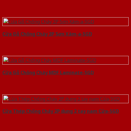
Cửa Gỗ Chống Cháy 2P Sơn Xám-a-SGD
Cửa Gỗ Chống Cháy MDF Laminate-SGD
Cửa Thép Chống Cháy 2P dung 2 tay nam Cửa-SGD