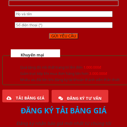
Khuyến mại
Quà tặng đồ nội thất trang trí lên đến
1.000.000đ
Giảm trực tiếp khi mua đơn hàng lớn hơn
3.000.000đ
Nhiều ưu đãi lớn khi đăng ký tài khoản thành viên thân thiết
TẢI BẢNG GIÁ
ĐĂNG KÝ TƯ VẤN
ĐĂNG KÝ TẢI BẢNG GIÁ
Đăng ký nhận báo giá mới nhất từ chúng tôi