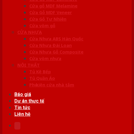
Cửa gỗ MDF Melamine
Cửa Gỗ MDF Veneer
Cửa Gỗ Tự Nhiên
Cửa vòm gỗ
CỬA NHỰA
Cửa Nhựa ABS Hàn Quốc
Cửa Nhựa Đài Loan
Cửa Nhựa Gỗ Composite
Cửa vòm nhựa
NỘI THẤT
Tủ Kệ Bếp
Tủ Quần Áo
Phụ kiện cửa nhà tắm
Báo giá
Dự án thực tế
Tin tức
Liên hệ