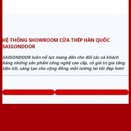
HỆ THỐNG SHOWROOM CỬA THÉP HÀN QUỐC
SAIGONDOOR
SAIGONDOOR luôn nỗ lực mang đến cho đối tác và khách
hàng những sản phẩm công nghệ cao cấp, có giá trị gia tăng
tiện ích, sáng tạo cho cộng đồng một tương lai tốt đẹp hơn!
www.cuathephanquoc.com
Tổng đài tư vấn miễn phí: 0824.400.400