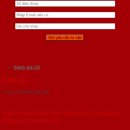
Đánh giá (0)
Đánh giá
Chưa có đánh giá nào.
Hãy là người đầu tiên nhận xét “Cửa Nhựa
Sungyu SYB 656-SGD”