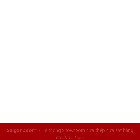
SaigonDoor™
- Hệ thống Showroom cửa thép cửa sắt hàng
đầu Việt Nam