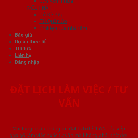
Cửa vòm nhựa
NỘI THẤT
Tủ Kệ Bếp
Tủ Quần Áo
Phụ kiện cửa nhà tắm
Báo giá
Dự án thực tế
Tin tức
Liên hệ
Đăng nhập
ĐẶT LỊCH LÀM VIỆC / TƯ
VẤN
Vui lòng nhập thông tin đặt lịch để được sắp xếp
gặp gỡ làm việc hoăc tư vấn mà không phải chờ đợi.