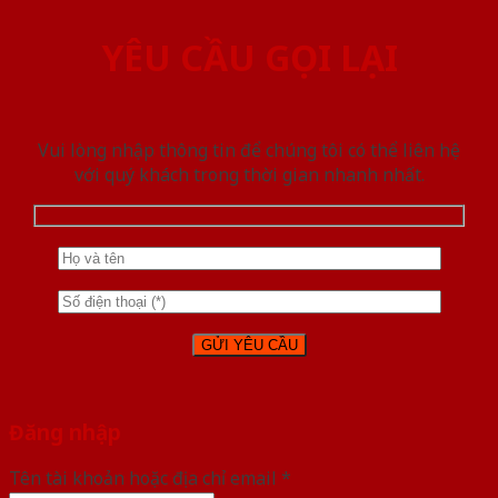
YÊU CẦU GỌI LẠI
Vui lòng nhập thông tin để chúng tôi có thể liên hệ
với quý khách trong thời gian nhanh nhất.
Đăng nhập
Tên tài khoản hoặc địa chỉ email
*