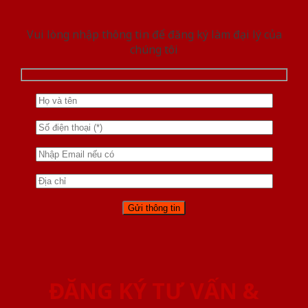
Vui lòng nhập thông tin để đăng ký làm đại lý của
chúng tôi
ĐĂNG KÝ TƯ VẤN &