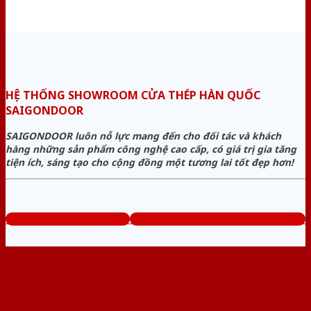
HỆ THỐNG SHOWROOM CỬA THÉP HÀN QUỐC
SAIGONDOOR
SAIGONDOOR luôn nỗ lực mang đến cho đối tác và khách
hàng những sản phẩm công nghệ cao cấp, có giá trị gia tăng
tiện ích, sáng tạo cho cộng đồng một tương lai tốt đẹp hơn!
www.cuathephanquoc.com
Tổng đài tư vấn miễn phí: 0824.400.400