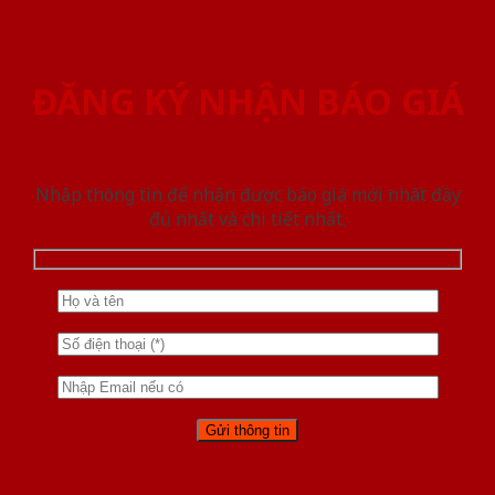
ĐĂNG KÝ NHẬN BÁO GIÁ
Nhập thông tin để nhận được báo giá mới nhât đầy
đủ nhất và chi tiết nhất.