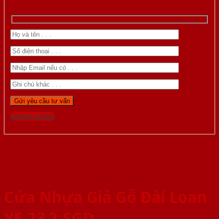
Gọi 0976.169.864
Cửa Nhựa Giả Gỗ Đài Loan
YF-23 2-SGD