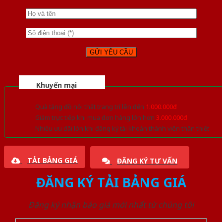
Khuyến mại
Quà tặng đồ nội thất trang trí lên đến
1.000.000đ
Giảm trực tiếp khi mua đơn hàng lớn hơn
3.000.000đ
Nhiều ưu đãi lớn khi đăng ký tài khoản thành viên thân thiết
TẢI BẢNG GIÁ
ĐĂNG KÝ TƯ VẤN
ĐĂNG KÝ TẢI BẢNG GIÁ
Đăng ký nhận báo giá mới nhất từ chúng tôi