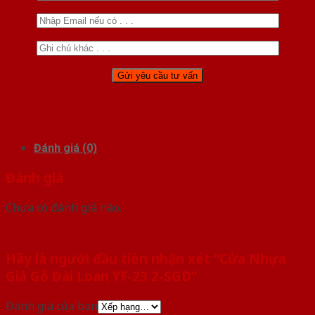
Đánh giá (0)
Đánh giá
Chưa có đánh giá nào.
Hãy là người đầu tiên nhận xét “Cửa Nhựa
Giả Gỗ Đài Loan YF-23 2-SGD”
Đánh giá của bạn