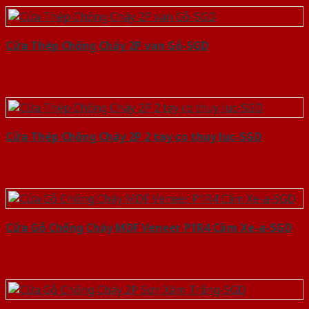
Cửa Thép Chống Cháy 2P van Gỗ-SGD
Cửa Thép Chống Cháy 2P 2 tay co thuy luc-SGD
Cửa Gỗ Chống Cháy MDF Veneer P1R4 Căm Xe-a-SGD