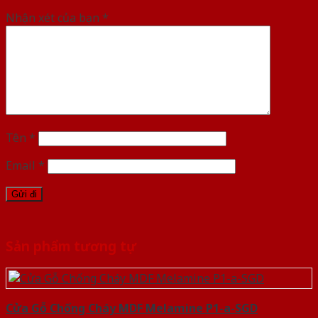
Nhận xét của bạn
*
Tên
*
Email
*
Sản phẩm tương tự
Cửa Gỗ Chống Cháy MDF Melamine P1-a-SGD