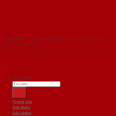
SaigonDoor™
- Hệ thống Showroom cửa thép cửa sắt
hàng đầu Việt Nam
Copyright ⓒ 2016 – 2026 SaigonDoor™ - www.cuathephanquoc.com |
Đơn vị chủ quản SaigonDoor
Tìm kiếm:
Trang chủ
Giới thiệu
Sản phẩm