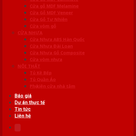
Cửa gỗ MDF Melamine
Cửa Gỗ MDF Veneer
Cửa Gỗ Tự Nhiên
Cửa vòm gỗ
CỬA NHỰA
Cửa Nhựa ABS Hàn Quốc
Cửa Nhựa Đài Loan
Cửa Nhựa Gỗ Composite
Cửa vòm nhựa
NỘI THẤT
Tủ Kệ Bếp
Tủ Quần Áo
Phụ kiện cửa nhà tắm
Báo giá
Dự án thực tế
Tin tức
Liên hệ