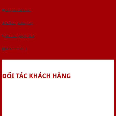
Âu.Chúng tôi tự tin là nhà sản xuất & cung cấp hàng đầu tại Việt Nam!
Gửi yêu cầu tư vấn
Tải báo giá tổng hợp
Yêu cầu gọi lại (3 phút)
Dành cho đại lý
ĐỐI TÁC KHÁCH HÀNG