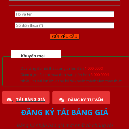
Khuyến mại
Quà tặng đồ nội thất trang trí lên đến
1.000.000đ
Giảm trực tiếp khi mua đơn hàng lớn hơn
3.000.000đ
Nhiều ưu đãi lớn khi đăng ký tài khoản thành viên thân thiết
TẢI BẢNG GIÁ
ĐĂNG KÝ TƯ VẤN
ĐĂNG KÝ TẢI BẢNG GIÁ
Đăng ký nhận báo giá mới nhất từ chúng tôi