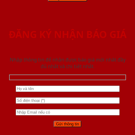
ĐĂNG KÝ NHẬN BÁO GIÁ
Nhập thông tin để nhận được báo giá mới nhât đầy
đủ nhất và chi tiết nhất.