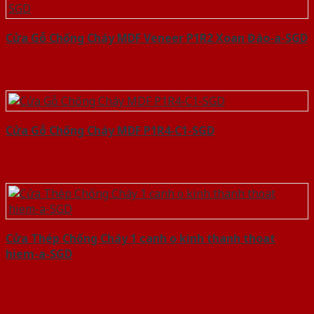
Cửa Gỗ Chống Cháy MDF Veneer P1R2 Xoan Đào-a-SGD
Cửa Gỗ Chống Cháy MDF P1R4-C1-SGD
Cửa Thép Chống Cháy 1 canh o kinh thanh thoat
hiem-a-SGD