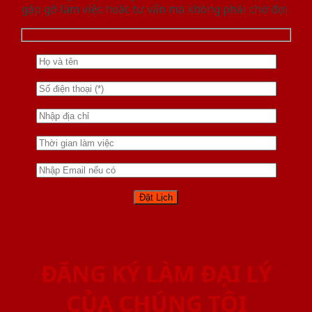
gặp gỡ làm việc hoăc tư vấn mà không phải chờ đợi.
ĐĂNG KÝ LÀM ĐẠI LÝ
CỦA CHÚNG TÔI