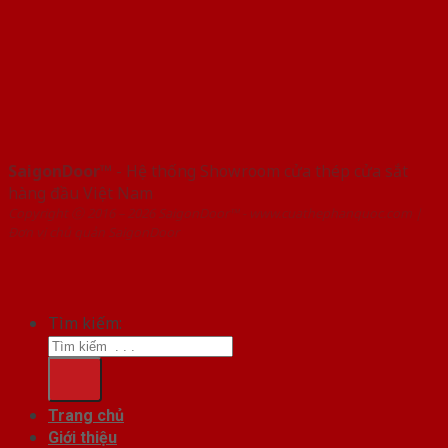
SaigonDoor™
- Hệ thống Showroom cửa thép cửa sắt
hàng đầu Việt Nam
Copyright ⓒ 2016 – 2026 SaigonDoor™ - www.cuathephanquoc.com |
Đơn vị chủ quản SaigonDoor
Tìm kiếm:
Trang chủ
Giới thiệu