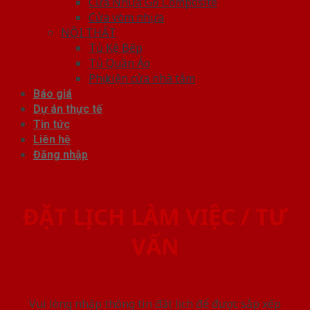
Cửa Nhựa Gỗ Composite
Cửa vòm nhựa
NỘI THẤT
Tủ Kệ Bếp
Tủ Quần Áo
Phụ kiện cửa nhà tắm
Báo giá
Dự án thực tế
Tin tức
Liên hệ
Đăng nhập
ĐẶT LỊCH LÀM VIỆC / TƯ
VẤN
Vui lòng nhập thông tin đặt lịch để được sắp xếp