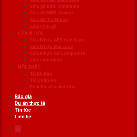
Cửa gỗ MDF Melamine
Cửa Gỗ MDF Veneer
Cửa Gỗ Tự Nhiên
Cửa vòm gỗ
CỬA NHỰA
Cửa Nhựa ABS Hàn Quốc
Cửa Nhựa Đài Loan
Cửa Nhựa Gỗ Composite
Cửa vòm nhựa
NỘI THẤT
Tủ Kệ Bếp
Tủ Quần Áo
Phụ kiện cửa nhà tắm
Báo giá
Dự án thực tế
Tin tức
Liên hệ