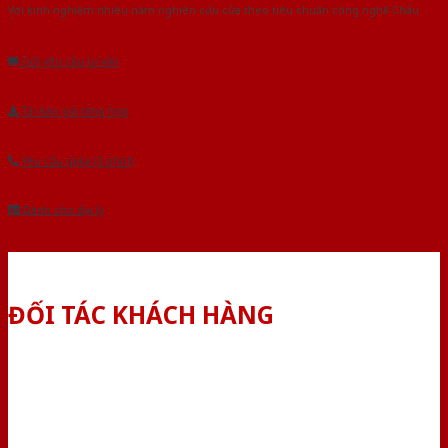
Với kinh nghiệm nhiêu năm nghiên cứu cửa theo tiêu chuẩn công nghệ Châu
Âu.Chúng tôi tự tin là nhà sản xuất & cung cấp hàng đầu tại Việt Nam!
Gửi yêu cầu tư vấn
Tải báo giá tổng hợp
Yêu cầu gọi lại (3 phút)
Dành cho đại lý
ĐỐI TÁC KHÁCH HÀNG