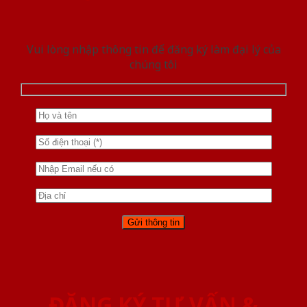
Vui lòng nhập thông tin để đăng ký làm đại lý của
chúng tôi
ĐĂNG KÝ TƯ VẤN &