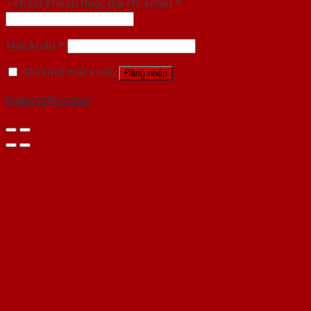
Tên tài khoản hoặc địa chỉ email
*
Mật khẩu
*
Ghi nhớ mật khẩu
Đăng nhập
Quên mật khẩu?