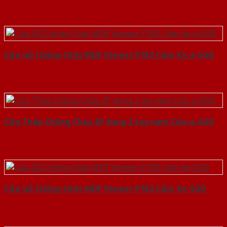
Cửa Gỗ Chống Cháy MDF Veneer P1R2 Căm Xe-a-SGD
Cửa Thép Chống Cháy 2P dung 2 tay nam Cửa-a-SGD
Cửa Gỗ Chống Cháy MDF Veneer P1R2 Căm Xe-SGD