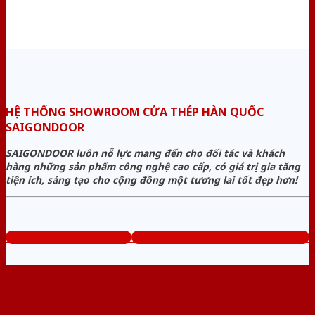
HỆ THỐNG SHOWROOM CỬA THÉP HÀN QUỐC
SAIGONDOOR
SAIGONDOOR luôn nỗ lực mang đến cho đối tác và khách
hàng những sản phẩm công nghệ cao cấp, có giá trị gia tăng
tiện ích, sáng tạo cho cộng đồng một tương lai tốt đẹp hơn!
www.cuathephanquoc.com
Tổng đài tư vấn miễn phí: 0824.400.400