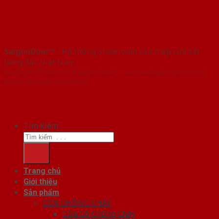
SaigonDoor™
- Hệ thống Showroom cửa thép cửa sắt
hàng đầu Việt Nam
Copyright ⓒ 2016 – 2026 SaigonDoor™ - www.cuathephanquoc.com |
Đơn vị chủ quản SaigonDoor
Tìm kiếm:
Trang chủ
Giới thiệu
Sản phẩm
CỬA CHỐNG CHÁY
Cửa Gỗ Chống Cháy