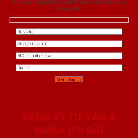
Vui lòng nhập thông tin để đăng ký làm đại lý của
chúng tôi
ĐĂNG KÝ TƯ VẤN &
NHẬN ƯU ĐÃI