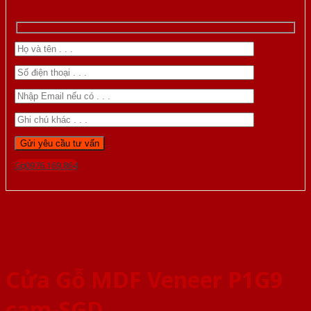
Gọi 0976.169.864
Cửa Gỗ MDF Veneer P1G9
cam-SGD