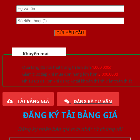
Khuyến mại
Quà tặng đồ nội thất trang trí lên đến
1.000.000đ
Giảm trực tiếp khi mua đơn hàng lớn hơn
3.000.000đ
Nhiều ưu đãi lớn khi đăng ký tài khoản thành viên thân thiết
TẢI BẢNG GIÁ
ĐĂNG KÝ TƯ VẤN
ĐĂNG KÝ TẢI BẢNG GIÁ
Đăng ký nhận báo giá mới nhất từ chúng tôi