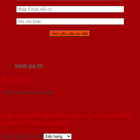
Đánh giá (0)
Đánh giá
Chưa có đánh giá nào.
Hãy là người đầu tiên nhận xét “Cửa Gỗ MDF
Veneer P1G9 cam-SGD”
Đánh giá của bạn