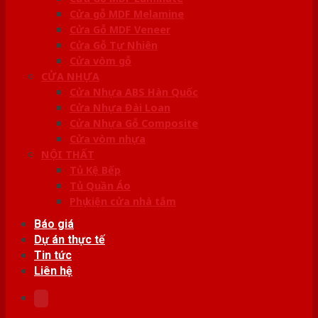
Cửa gỗ MDF Melamine
Cửa Gỗ MDF Veneer
Cửa Gỗ Tự Nhiên
Cửa vòm gỗ
CỬA NHỰA
Cửa Nhựa ABS Hàn Quốc
Cửa Nhựa Đài Loan
Cửa Nhựa Gỗ Composite
Cửa vòm nhựa
NỘI THẤT
Tủ Kệ Bếp
Tủ Quần Áo
Phụ kiện cửa nhà tắm
Báo giá
Dự án thực tế
Tin tức
Liên hệ