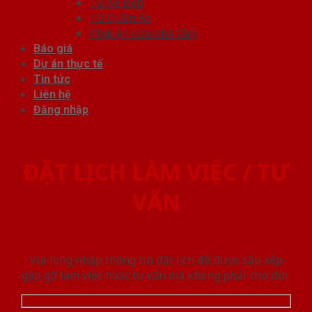
Tủ Kệ Bếp
Tủ Quần Áo
Phụ kiện cửa nhà tắm
Báo giá
Dự án thực tế
Tin tức
Liên hệ
Đăng nhập
ĐẶT LỊCH LÀM VIỆC / TƯ
VẤN
Vui lòng nhập thông tin đặt lịch để được sắp xếp
gặp gỡ làm việc hoăc tư vấn mà không phải chờ đợi.