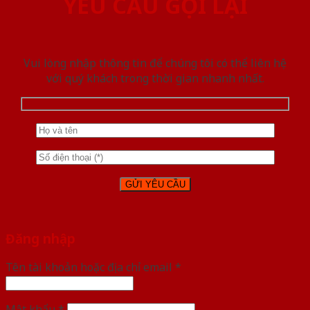
YÊU CẦU GỌI LẠI
Vui lòng nhập thông tin để chúng tôi có thể liên hệ
với quý khách trong thời gian nhanh nhất.
Đăng nhập
Tên tài khoản hoặc địa chỉ email
*
Mật khẩu
*