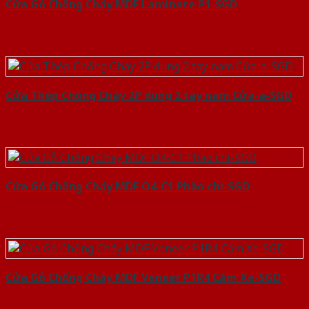
Cửa Gỗ Chống Cháy MDF Laminate P1-SGD
Cửa Thép Chống Cháy 2P dung 2 tay nam Cửa-a-SGD
Cửa Gỗ Chống Cháy MDF O4-C1 Phào chi-SGD
Cửa Gỗ Chống Cháy MDF Veneer P1R4 Căm Xe-SGD