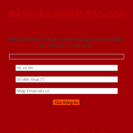
ĐĂNG KÝ NHẬN BÁO GIÁ
Nhập thông tin để nhận được báo giá mới nhât đầy
đủ nhất và chi tiết nhất.