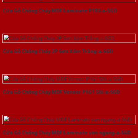
Cửa Gỗ Chống Cháy MDF Laminate P1R2-a-SGD
Cửa Gỗ Chống Cháy 2P Sơn Xám Trắng-a-SGD
Cửa Gỗ Chống Cháy MDF Veneer P1G1 Sồi-a-SGD
Cửa Gỗ Chống Cháy MDF Laminate van ngang-a-SGD