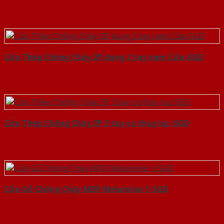
Cửa Thép Chống Cháy 2P dung 2 tay nam Cửa-SGD
Cửa Thép Chống Cháy 2P 2 tay co thuy luc-SGD
Cửa Gỗ Chống Cháy MDF Melamine 1-SGD