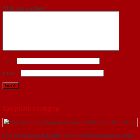
Nhận xét của bạn
*
Tên
*
Email
*
Sản phẩm tương tự
Cửa Gỗ Chống Cháy MDF Veneer P1R2 Xoan Đào-SGD