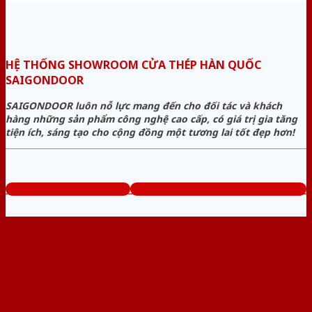
HỆ THỐNG SHOWROOM CỬA THÉP HÀN QUỐC
SAIGONDOOR
SAIGONDOOR luôn nỗ lực mang đến cho đối tác và khách
hàng những sản phẩm công nghệ cao cấp, có giá trị gia tăng
tiện ích, sáng tạo cho cộng đồng một tương lai tốt đẹp hơn!
www.cuathephanquoc.com
Tổng đài tư vấn miễn phí: 0824.400.400