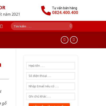
OR
Tư vấn bán hàng
0824.400.400
ất năm 2021
Tìm
kiếm:
m
t
a gỗ