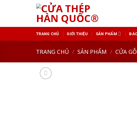
Skip
to
content
TRANG CHỦ
GIỚI THIỆU
SẢN PHẨM
BÁO
TRANG CHỦ
/
SẢN PHẨM
/
CỬA GỖ