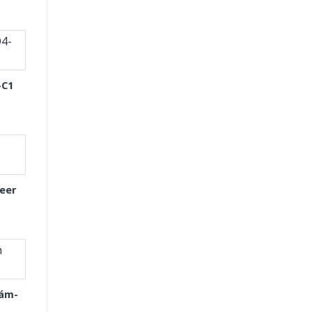
-C1
eer
Xám-