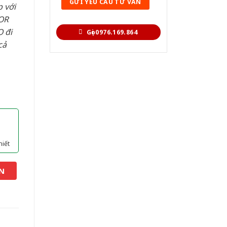
 với
OR
 đi
Gọi 0976.169.864
cả
hiết
N