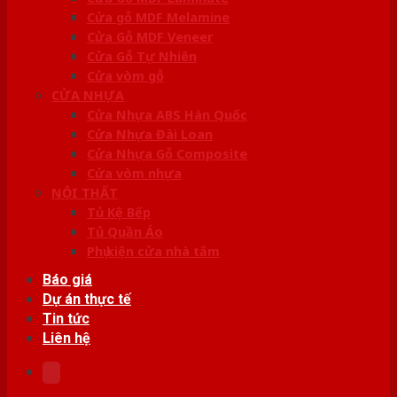
Cửa gỗ MDF Melamine
Cửa Gỗ MDF Veneer
Cửa Gỗ Tự Nhiên
Cửa vòm gỗ
CỬA NHỰA
Cửa Nhựa ABS Hàn Quốc
Cửa Nhựa Đài Loan
Cửa Nhựa Gỗ Composite
Cửa vòm nhựa
NỘI THẤT
Tủ Kệ Bếp
Tủ Quần Áo
Phụ kiện cửa nhà tắm
Báo giá
Dự án thực tế
Tin tức
Liên hệ