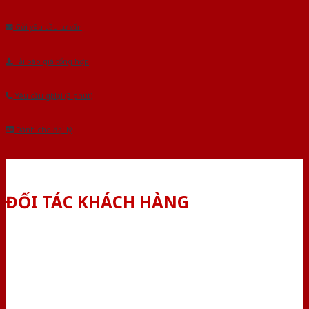
Âu.Chúng tôi tự tin là nhà sản xuất & cung cấp hàng đầu tại Việt Nam!
Gửi yêu cầu tư vấn
Tải báo giá tổng hợp
Yêu cầu gọi lại (3 phút)
Dành cho đại lý
ĐỐI TÁC KHÁCH HÀNG