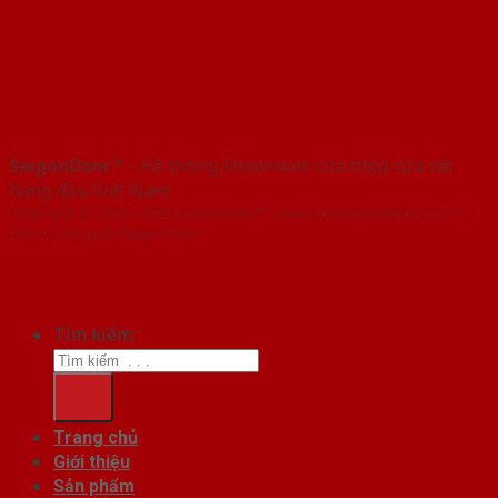
SaigonDoor™
- Hệ thống Showroom cửa thép cửa sắt
hàng đầu Việt Nam
Copyright ⓒ 2016 – 2026 SaigonDoor™ - www.cuathephanquoc.com |
Đơn vị chủ quản SaigonDoor
Tìm kiếm:
Trang chủ
Giới thiệu
Sản phẩm