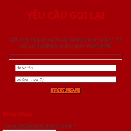
YÊU CẦU GỌI LẠI
Vui lòng nhập thông tin để chúng tôi có thể liên hệ
với quý khách trong thời gian nhanh nhất.
Đăng nhập
Tên tài khoản hoặc địa chỉ email
*