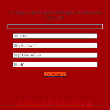
Vui lòng nhập thông tin để đăng ký làm đại lý của
chúng tôi
ĐĂNG KÝ TƯ VẤN &