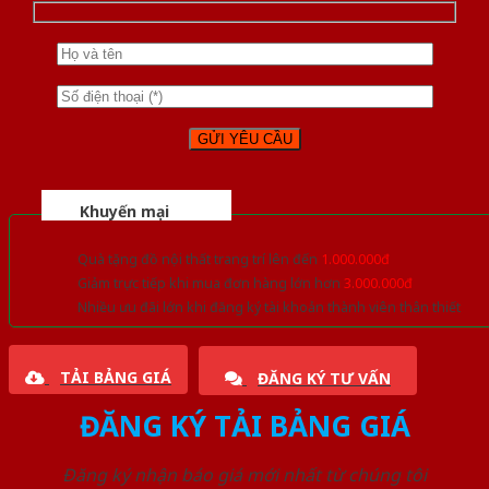
Khuyến mại
Quà tặng đồ nội thất trang trí lên đến
1.000.000đ
Giảm trực tiếp khi mua đơn hàng lớn hơn
3.000.000đ
Nhiều ưu đãi lớn khi đăng ký tài khoản thành viên thân thiết
TẢI BẢNG GIÁ
ĐĂNG KÝ TƯ VẤN
ĐĂNG KÝ TẢI BẢNG GIÁ
Đăng ký nhận báo giá mới nhất từ chúng tôi