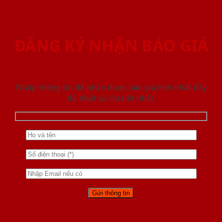
ĐĂNG KÝ NHẬN BÁO GIÁ
Nhập thông tin để nhận được báo giá mới nhât đầy
đủ nhất và chi tiết nhất.