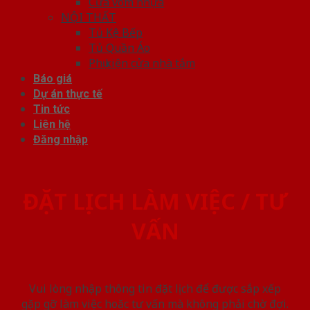
Cửa vòm nhựa
NỘI THẤT
Tủ Kệ Bếp
Tủ Quần Áo
Phụ kiện cửa nhà tắm
Báo giá
Dự án thực tế
Tin tức
Liên hệ
Đăng nhập
ĐẶT LỊCH LÀM VIỆC / TƯ
VẤN
Vui lòng nhập thông tin đặt lịch để được sắp xếp
gặp gỡ làm việc hoăc tư vấn mà không phải chờ đợi.