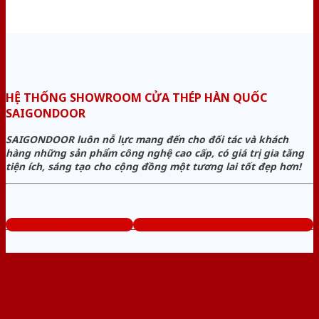
HỆ THỐNG SHOWROOM CỬA THÉP HÀN QUỐC
SAIGONDOOR
SAIGONDOOR luôn nỗ lực mang đến cho đối tác và khách
hàng những sản phẩm công nghệ cao cấp, có giá trị gia tăng
tiện ích, sáng tạo cho cộng đồng một tương lai tốt đẹp hơn!
www.cuathephanquoc.com
Tổng đài tư vấn miễn phí: 0824.400.400