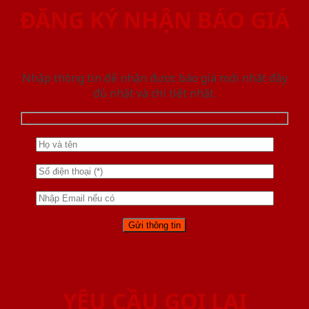
ĐĂNG KÝ NHẬN BÁO GIÁ
Nhập thông tin để nhận được báo giá mới nhât đầy
đủ nhất và chi tiết nhất.
YÊU CẦU GỌI LẠI