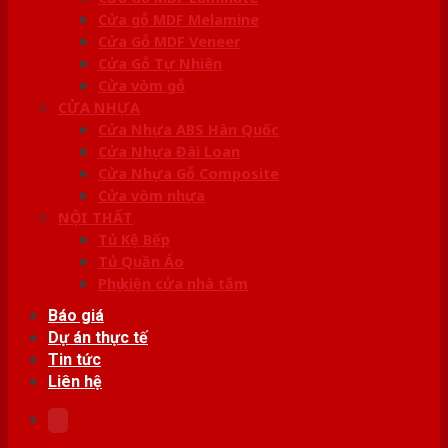
Cửa gỗ MDF Melamine
Cửa Gỗ MDF Veneer
Cửa Gỗ Tự Nhiên
Cửa vòm gỗ
CỬA NHỰA
Cửa Nhựa ABS Hàn Quốc
Cửa Nhựa Đài Loan
Cửa Nhựa Gỗ Composite
Cửa vòm nhựa
NỘI THẤT
Tủ Kệ Bếp
Tủ Quần Áo
Phụ kiện cửa nhà tắm
Báo giá
Dự án thực tế
Tin tức
Liên hệ