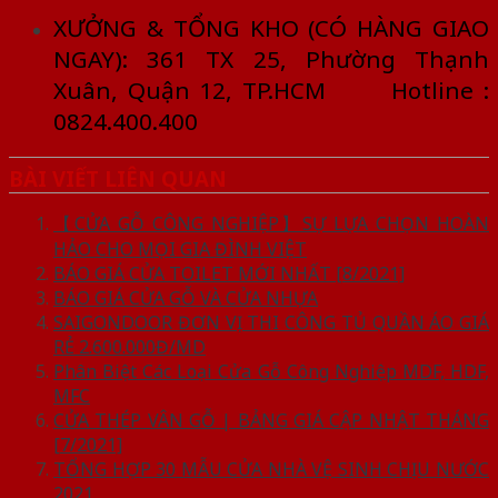
XƯỞNG & TỔNG KHO (CÓ HÀNG GIAO
NGAY): 361 TX 25, Phường Thạnh
Xuân, Quận 12, TP.HCM Hotline :
0824.400.400
BÀI VIẾT LIÊN QUAN
【CỬA GỖ CÔNG NGHIỆP】SỰ LỰA CHỌN HOÀN
HẢO CHO MỌI GIA ĐÌNH VIỆT
BÁO GIÁ CỬA TOILET MỚI NHẤT [8/2021]
BÁO GIÁ CỬA GỖ VÀ CỬA NHỰA
SAIGONDOOR ĐƠN VỊ THI CÔNG TỦ QUẦN ÁO GIÁ
RẺ 2.600.000Đ/MD
Phân Biệt Các Loại Cửa Gỗ Công Nghiệp MDF, HDF,
MFC
CỬA THÉP VÂN GỖ | BẢNG GIÁ CẬP NHẬT THÁNG
[7/2021]
TỔNG HỢP 30 MẪU CỬA NHÀ VỆ SINH CHỊU NƯỚC
2021