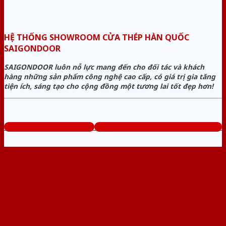
HỆ THỐNG SHOWROOM CỬA THÉP HÀN QUỐC
SAIGONDOOR
SAIGONDOOR luôn nỗ lực mang đến cho đối tác và khách
hàng những sản phẩm công nghệ cao cấp, có giá trị gia tăng
tiện ích, sáng tạo cho cộng đồng một tương lai tốt đẹp hơn!
www.cuathephanquoc.com
Tổng đài tư vấn miễn phí: 0824.400.400