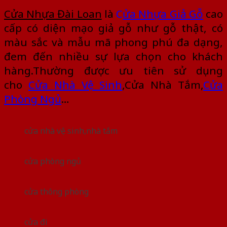
Cửa Nhựa Đài Loan
là
C
ửa Nhựa Giả Gỗ
cao
cấp có diện mạo giả gỗ như gỗ thật, có
màu sắc và mẫu mã phong phú đa dạng,
đem đến nhiều sự lựa chọn cho khách
hàng.Thường được ưu tiên sử dụng
cho
Cửa Nhà Vệ Sinh
,Cửa Nhà Tắm,
Cửa
Phòng Ngủ
…
cửa nhà vệ sinh,nhà tắm
cửa phòng ngủ
cửa thông phòng
cửa đi