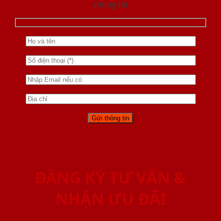
chúng tôi
ĐĂNG KÝ TƯ VẤN &
NHẬN ƯU ĐÃI