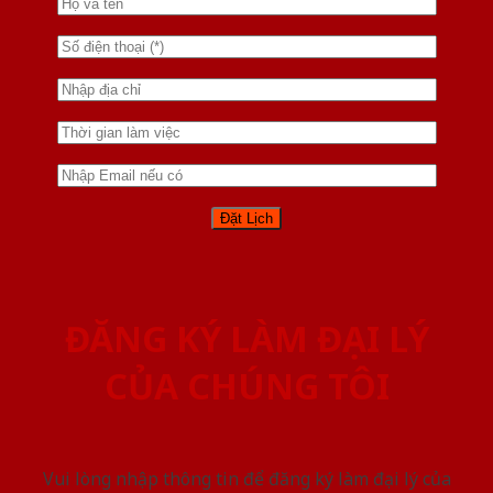
ĐĂNG KÝ LÀM ĐẠI LÝ
CỦA CHÚNG TÔI
Vui lòng nhập thông tin để đăng ký làm đại lý của