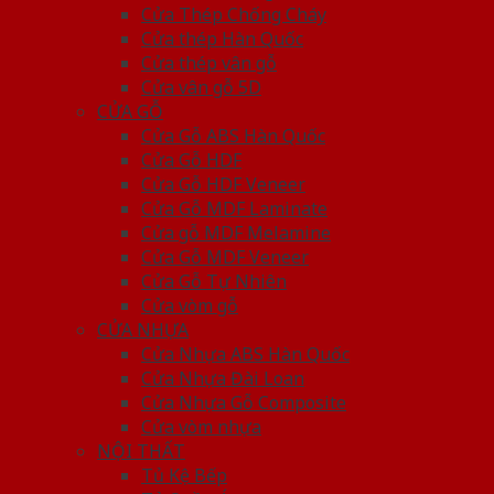
Cửa Thép Chống Cháy
Cửa thép Hàn Quốc
Cửa thép vân gỗ
Cửa vân gỗ 5D
CỬA GỖ
Cửa Gỗ ABS Hàn Quốc
Cửa Gỗ HDF
Cửa Gỗ HDF Veneer
Cửa Gỗ MDF Laminate
Cửa gỗ MDF Melamine
Cửa Gỗ MDF Veneer
Cửa Gỗ Tự Nhiên
Cửa vòm gỗ
CỬA NHỰA
Cửa Nhựa ABS Hàn Quốc
Cửa Nhựa Đài Loan
Cửa Nhựa Gỗ Composite
Cửa vòm nhựa
NỘI THẤT
Tủ Kệ Bếp