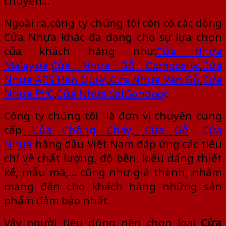
chuyển…
Ngoài ra,công ty chúng tôi còn có các dòng
Cửa Nhựa khác đa dạng cho sự lựa chọn
của khách hàng như:
Cửa Nhựa
Malaysia
,
Cửa Nhựa Gỗ Composite
,
Cửa
Nhựa ABS Hàn Quốc
,
Cửa Nhựa Vân Gỗ
,
Cửa
Nhựa PVC
,
Cửa Nhựa SaiGondoo
r
.
Công ty chúng tôi là đơn vị chuyên cung
cấp
Cửa Chống Chá
y
,
Cửa Gỗ
,
C
ửa
Nhựa
hàng đầu Việt Nam đáp ứng các tiêu
chí về chất lượng, độ bền, kiểu dáng thiết
kế, mẫu mã,… cũng như giá thành, nhằm
mang đến cho khách hàng những sản
phẩm đảm bảo nhất.
Vậy người tiêu dùng nên chọn loại
Cửa