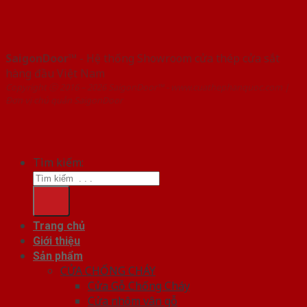
SaigonDoor™
- Hệ thống Showroom cửa thép cửa sắt
hàng đầu Việt Nam
Copyright ⓒ 2016 – 2026 SaigonDoor™ - www.cuathephanquoc.com |
Đơn vị chủ quản SaigonDoor
Tìm kiếm:
Trang chủ
Giới thiệu
Sản phẩm
CỬA CHỐNG CHÁY
Cửa Gỗ Chống Cháy
Cửa nhôm vân gỗ