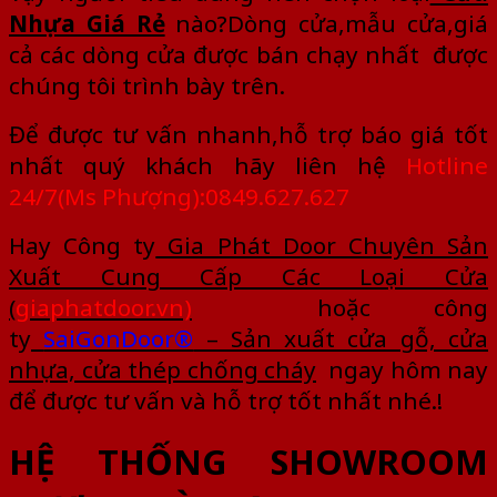
Nhựa Giá Rẻ
nào?Dòng cửa,mẫu cửa,giá
cả các dòng cửa được bán chạy nhất được
chúng tôi trình bày trên.
Để được tư vấn nhanh,hỗ trợ báo giá tốt
nhất quý khách hãy liên hệ
Hotline
24/7(Ms Phượng):0849.627.627
Hay Công ty
Gia Phát Door Chuyên Sản
Xuất Cung Cấp Các Loại Cửa
(
giaphatdoor.vn)
hoặc công
ty
SaiGonDoor®
– Sản xuất cửa gỗ, cửa
nhựa, cửa thép chống cháy
ngay hôm nay
để được tư vấn và hỗ trợ tốt nhất nhé.!
HỆ THỐNG SHOWROOM