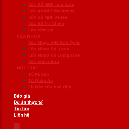
Cửa Gỗ MDF Laminate
Cửa gỗ MDF Melamine
Cửa Gỗ MDF Veneer
Cửa Gỗ Tự Nhiên
Cửa vòm gỗ
CỬA NHỰA
Cửa Nhựa ABS Hàn Quốc
Cửa Nhựa Đài Loan
Cửa Nhựa Gỗ Composite
Cửa vòm nhựa
NỘI THẤT
Tủ Kệ Bếp
Tủ Quần Áo
Phụ kiện cửa nhà tắm
Báo giá
Dự án thực tế
Tin tức
Liên hệ