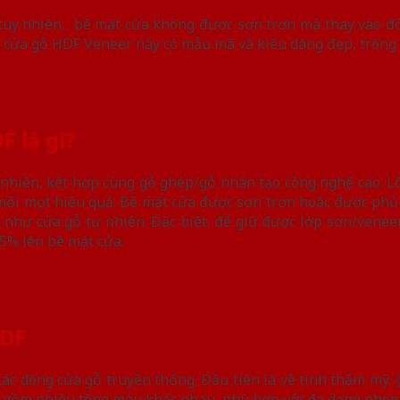
uy nhiên, bề mặt cửa không được sơn trơn mà thay vào đó 
ại cửa gỗ HDF Veneer này có mẫu mã và kiểu dáng đẹp, trông
F là gì?
nhiên, kết hợp cùng gỗ ghép/gỗ nhân tạo công nghệ cao. Lõ
g mối mọt hiệu quả. Bề mặt cửa được sơn trơn hoặc được ph
g như cửa gỗ tự nhiên. Đặc biệt, để giữ được lớp sơn/venee
5% lên bề mặt cửa.
HDF
ác dòng cửa gỗ truyền thống. Đầu tiên là về tính thẩm mỹ.
 gồm nhiều tông màu khác nhau, phù hợp với đa dạng phong 