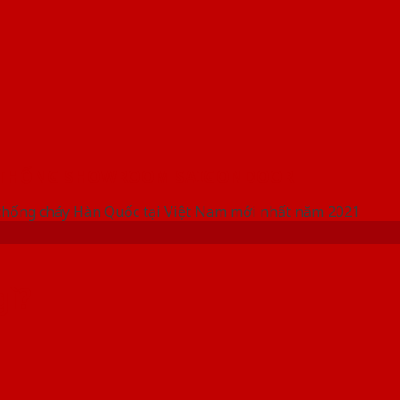
 THỐNG SHOWROOM SAIGONDOOR
chống cháy Hàn Quốc tại Việt Nam mới nhất năm 2021
gì?