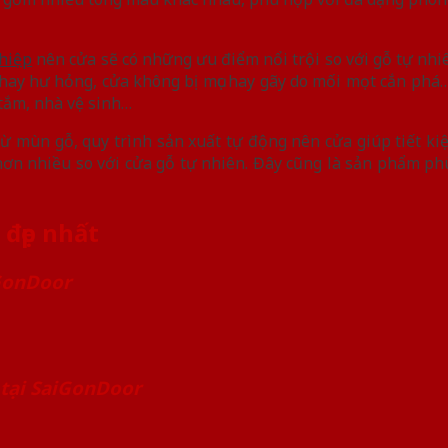
hiệp
nên cửa sẽ có những ưu điểm nổi trội so với gỗ tự nh
ay hư hỏng, cửa không bị mục hay gãy do mối mọt cắn phá… 
tắm, nhà vệ sinh…
ừ mùn gỗ, quy trình sản xuất tự động nên cửa giúp tiết kiệ
hơn nhiều so với cửa gỗ tự nhiên. Đây cũng là sản phẩm phù
 đẹp nhất
iGonDoor
 tại SaiGonDoor