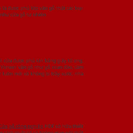
là được phủ lớp vân gỗ thật các loại
 như cửa gỗ tự nhiên.
i cửa được phủ kín bằng giấy tổ ong,
ủ Veneer vân gỗ như gỗ xoan đào, căm
r luôn mới và không bị trầy xước, nhà
Cửa gỗ công nghiệp
HDF sở hữu thiết
cách thiết kế và không gian nội thất