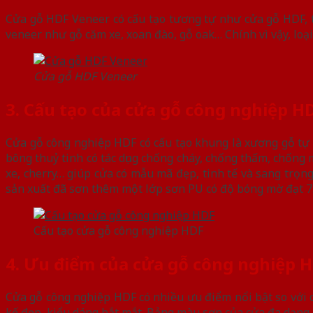
Cửa gỗ HDF Veneer có cấu tạo tương tự như cửa gỗ HDF, t
veneer như gỗ căm xe, xoan đào, gỗ oak… Chính vì vậy, lo
Cửa gỗ HDF Veneer
3. Cấu tạo của cửa gỗ công nghiệp HD
Cửa gỗ công nghiệp HDF có cấu tạo khung là xương gỗ tự 
bông thuỷ tinh có tác dụng chống cháy, chống thấm, chốn
xe, cherry… giúp cửa có mẫu mã đẹp, tinh tế và sang trọn
sản xuất đã sơn thêm một lớp sơn PU có độ bóng mờ đạt 7
Cấu tạo cửa gỗ công nghiệp HDF
4. Ưu điểm của cửa gỗ công nghiệp 
Cửa gỗ công nghiệp HDF có nhiều ưu điểm nổi bật so với c
kế đẹp, kiểu dáng bắt mắt. Bảng màu sơn của cửa đa dạng,