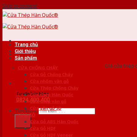
Skip to content
Trang chủ
Giới thiệu
HỆ
Sản phẩm
Giá cửa thép 
CỬA CHỐNG CHÁY
Cửa Gỗ Chống Cháy
Cửa nhôm vân gỗ
Cửa Thép Chống Cháy
Tư vấn bán hàng
Cửa thép Hàn Quốc
0824.400.400
Cửa thép vân gỗ
Cửa vân gỗ 5D
Tìm kiếm:
CỬA GỖ
Cửa Gỗ ABS Hàn Quốc
Cửa Gỗ HDF
Cửa Gỗ HDF Veneer