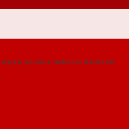
 THỐNG SHOWROOM SAIGONDOOR
chống cháy Hàn Quốc tại Việt Nam mới nhất năm 2021