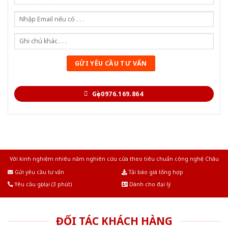
Gọi 0976.169.864
Với kinh nghiệm nhiêu năm nghiên cứu cửa theo tiêu chuẩn công nghệ Châu
Âu.Chúng tôi tự tin là nhà sản xuất & cung cấp hàng đầu tại Việt Nam!
Gửi yêu cầu tư vấn
Tải báo giá tổng hợp
Yêu cầu gọi lại (3 phút)
Dành cho đại lý
ĐỐI TÁC KHÁCH HÀNG