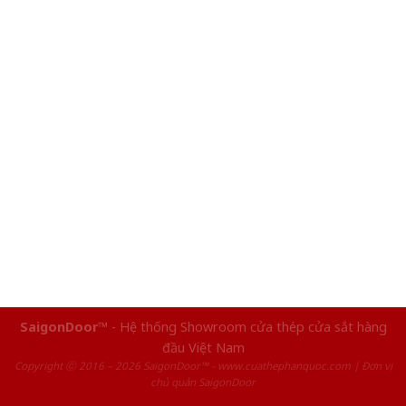
SaigonDoor™
- Hệ thống Showroom cửa thép cửa sắt hàng
đầu Việt Nam
Copyright ⓒ 2016 – 2026 SaigonDoor™ - www.cuathephanquoc.com | Đơn vị
chủ quản SaigonDoor