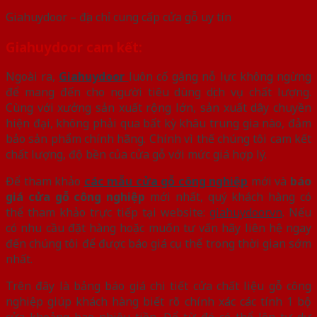
Giahuydoor – địa chỉ cung cấp cửa gỗ uy tín
Giahuydoor cam kết:
Ngoài ra,
Giahuydoor
luôn cố gắng nỗ lực không ngừng
để mang đến cho người tiêu dùng dịch vụ chất lượng.
Cùng với xưởng sản xuất rộng lớn, sản xuất dây chuyền
hiện đại, không phải qua bất kỳ khâu trung gia nào, đảm
bảo sản phẩm chính hãng. Chính vì thế chúng tôi cam kết
chất lượng, độ bền của cửa gỗ với mức giá hợp lý.
Để tham khảo
các mẫu cửa gỗ công nghiệp
mới và
báo
giá cửa gỗ công nghiệp
mới nhất, quý khách hàng có
thể tham khảo trực tiếp tại website:
giahuydoor.vn
. Nếu
có nhu cầu đặt hàng hoặc muốn tư vấn hãy liên hệ ngay
đến chúng tôi để được báo giá cụ thể trong thời gian sớm
nhất.
Trên đây là bảng báo giá chi tiết cửa chất liệu gỗ công
nghiệp giúp khách hàng biết rõ chính xác các tính 1 bộ