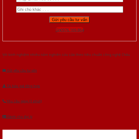
Gọi 0976.169.864
Với kinh nghiệm nhiêu năm nghiên cứu cửa theo tiêu chuẩn công nghệ Châu
Âu.Chúng tôi tự tin là nhà sản xuất & cung cấp hàng đầu tại Việt Nam!
Gửi yêu cầu tư vấn
Tải báo giá tổng hợp
Yêu cầu gọi lại (3 phút)
Dành cho đại lý