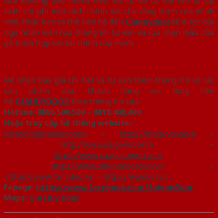
cửa khoảng bao nhiêu tiền. Để từ đó có thể lên tự dự
toán chi phí một cách chính xác cho công trình của mình
nhé. Hoặc bạn có thể liên hệ đến
Giahuydoor
để được đội
ngũ nhân viên của chúng tôi tư vấn và lựa chọn mẫu cửa
gỗ thích hợp với tài chính của mình.
Để nhận báo giá chi tiết và tư vấn thêm thông tin về các
sản phẩm cửa, khách hàng vui lòng liên
hệ
GIAHUYDOOR
theo thông tin sau:
Hotline:
0886.500.500 – 0818.400.400
Hoặc truy cập hệ thống website:
https://giahuydoor.com
–
https://giahuydoor.vn
–
http://www.saigondoor.vn
–
https://www.cuagosaigon.com
–
https://www.saigondoor.com.vn
–
https://www.famidoor.vn
–
https://ecodoor.vn
Fapage:
https://www.facebook.com/SaigonDoor
Maps:
Gia Huy Door