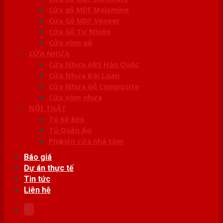
Cửa gỗ MDF Melamine
Cửa Gỗ MDF Veneer
Cửa Gỗ Tự Nhiên
Cửa vòm gỗ
CỬA NHỰA
Cửa Nhựa ABS Hàn Quốc
Cửa Nhựa Đài Loan
Cửa Nhựa Gỗ Composite
Cửa vòm nhựa
NỘI THẤT
Tủ Kệ Bếp
Tủ Quần Áo
Phụ kiện cửa nhà tắm
Báo giá
Dự án thực tế
Tin tức
Liên hệ