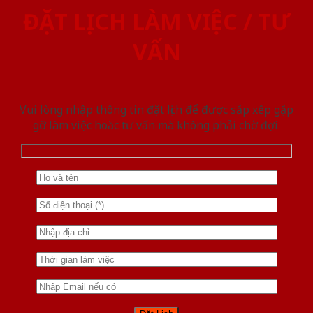
ĐẶT LỊCH LÀM VIỆC / TƯ
VẤN
Vui lòng nhập thông tin đặt lịch để được sắp xếp gặp
gỡ làm việc hoăc tư vấn mà không phải chờ đợi.