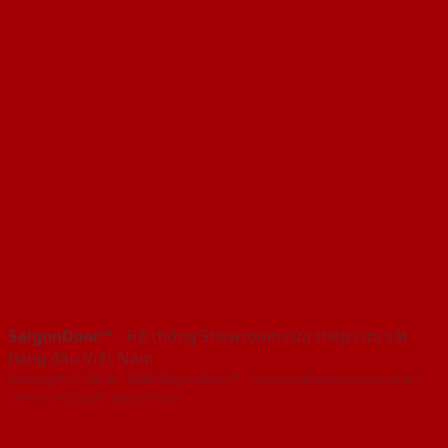
SaigonDoor™
- Hệ thống Showroom cửa thép cửa sắt
hàng đầu Việt Nam
Copyright ⓒ 2016 – 2026 SaigonDoor™ - www.cuathephanquoc.com |
Đơn vị chủ quản SaigonDoor