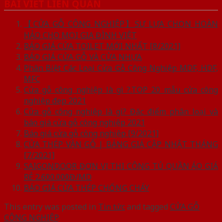
BÀI VIẾT LIÊN QUAN
【CỬA GỖ CÔNG NGHIỆP】SỰ LỰA CHỌN HOÀN
HẢO CHO MỌI GIA ĐÌNH VIỆT
BÁO GIÁ CỬA TOILET MỚI NHẤT [8/2021]
BÁO GIÁ CỬA GỖ VÀ CỬA NHỰA
Phân Biệt Các Loại Cửa Gỗ Công Nghiệp MDF, HDF,
MFC
Cửa gỗ công nghiệp là gì ?.TOP 20 mẫu cửa công
nghiệp đẹp 2021
Cửa gỗ công nghiệp là gì? Đặc điểm phân loại và
báo giá cửa gỗ công nghiệp 2021
Báo giá cửa gỗ công nghiệp [9/2021]
CỬA THÉP VÂN GỖ | BẢNG GIÁ CẬP NHẬT THÁNG
[7/2021]
SAIGONDOOR ĐƠN VỊ THI CÔNG TỦ QUẦN ÁO GIÁ
RẺ 2.600.000Đ/MD
BÁO GIÁ CỬA THÉP CHỐNG CHÁY
This entry was posted in
Tin tức
and tagged
CỬA GỖ
CÔNG NGHIỆP
.