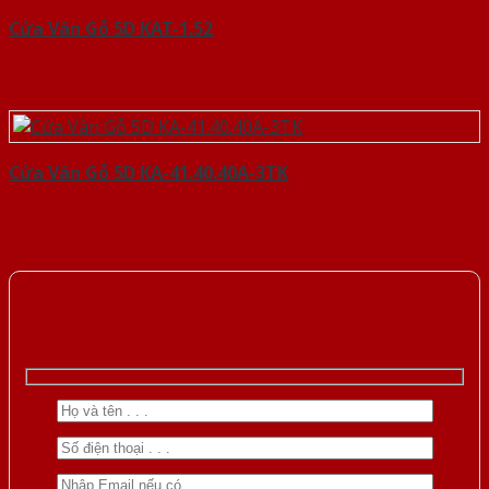
Cửa Vân Gỗ 5D KAT-1.52
Cửa Vân Gỗ 5D KA-41.40.40A-3TK