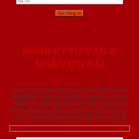
ĐĂNG KÝ TƯ VẤN &
NHẬN ƯU ĐÃI
Nhập thông tin để nhận được tư vấn miễn phí qua
điện thoại / email/ tại văn phòng hoặc tại nhà quý
khách. Chúng tôi cam kết mọi thông tin nhập vào
dưới đây được bảo mật tuyệt đối cũng như chỉ phục
vụ yêu cầu tư vấn duy nhất của quý khách tại đây.